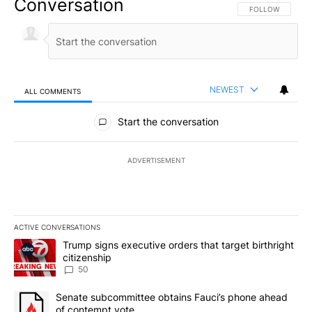
Conversation
FOLLOW THIS CO
FOLLOW
NEWEST
ALL COMMENTS
All Comments
Start the conversation
ADVERTISEMENT
ACTIVE CONVERSATIONS
The following is a list of the most commented articles in the last 7
A trending article titled "Trump signs executive orders that targe
Trump signs executive orders that target birthright
citizenship
50
A trending article titled "Senate subcommittee obtains Fauci’s 
Senate subcommittee obtains Fauci’s phone ahead
of contempt vote