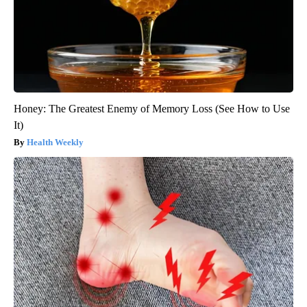
Honey: The Greatest Enemy of Memory Loss (See How to Use
It)
Health Weekly