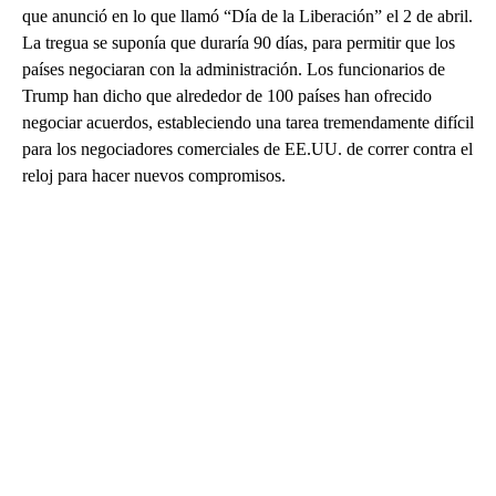
que anunció en lo que llamó “Día de la Liberación” el 2 de abril.
La tregua se suponía que duraría 90 días, para permitir que los
países negociaran con la administración. Los funcionarios de
Trump han dicho que alrededor de 100 países han ofrecido
negociar acuerdos, estableciendo una tarea tremendamente difícil
para los negociadores comerciales de EE.UU. de correr contra el
reloj para hacer nuevos compromisos.
A
D
V
E
R
TI
S
E
M
E
N
T