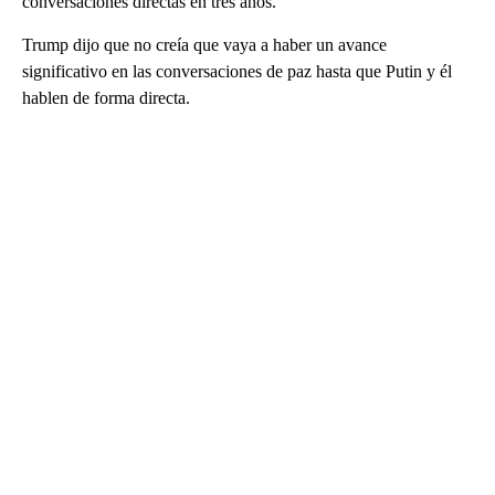
conversaciones directas en tres años.
Trump dijo que no creía que vaya a haber un avance
significativo en las conversaciones de paz hasta que Putin y él
hablen de forma directa.
A
D
V
E
R
TI
S
E
M
E
N
T