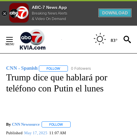
ABC-7 News App
DOWNLOAD
Breaking News Alerts
& Video On Demand
Skip
to
83°
Content
CNN - Spanish
0 Followers
FOLLOW
FOLLOW "CNN - SPANISH" TO RECEIVE NOTIFI
Trump dice que hablará por
teléfono con Putin el lunes
By
CNN Newsource
FOLLOW
FOLLOW "" TO RECEIVE NOTIFICATIONS ABOU
Published
May 17, 2025
11:07 AM