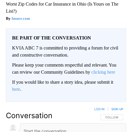
Worst Zip Codes for Car Insurance in Ohio (Is Yours on The
List?)
Insure.com
BE PART OF THE CONVERSATION
KVIA ABC 7 is committed to providing a forum for civil
and constructive conversation.
Please keep your comments respectful and relevant. You
can review our Community Guidelines by
clicking here
If you would like to share a story idea, please submit it
here
.
LOG IN
|
SIGN UP
Conversation
FOLLOW THIS CO
FOLLOW