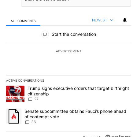
NEWEST
ALL COMMENTS
All Comments
Start the conversation
ADVERTISEMENT
ACTIVE CONVERSATIONS
The following is a list of the most commented articles in the last 7
A trending article titled "Trump signs executive orders that targe
Trump signs executive orders that target birthright
citizenship
27
A trending article titled "Senate subcommittee obtains Fauci’s 
Senate subcommittee obtains Fauci’s phone ahead
of contempt vote
36