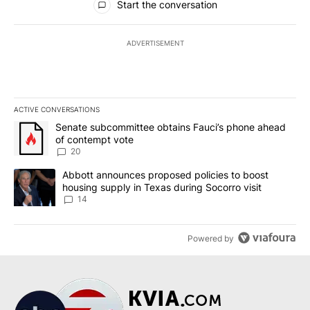
Start the conversation
ADVERTISEMENT
ACTIVE CONVERSATIONS
The following is a list of the most commented articles in the last 7
A trending article titled "Senate subcommittee obtains Fauci’s 
Senate subcommittee obtains Fauci’s phone ahead
of contempt vote
20
A trending article titled "Abbott announces proposed policies to 
Abbott announces proposed policies to boost
housing supply in Texas during Socorro visit
14
Powered by