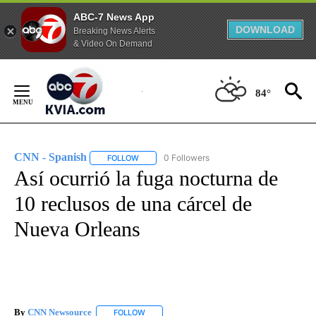
ABC-7 News App
DOWNLOAD
Breaking News Alerts
& Video On Demand
Skip
to
84°
Content
CNN - Spanish
0 Followers
FOLLOW
FOLLOW "CNN - SPANISH" TO RECEIVE NOTIFI
Así ocurrió la fuga nocturna de
10 reclusos de una cárcel de
Nueva Orleans
By
CNN Newsource
FOLLOW
FOLLOW "" TO RECEIVE NOTIFICATIONS ABOU