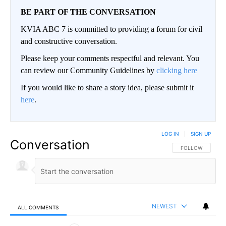
BE PART OF THE CONVERSATION
KVIA ABC 7 is committed to providing a forum for civil
and constructive conversation.
Please keep your comments respectful and relevant. You
can review our Community Guidelines by
clicking here
If you would like to share a story idea, please submit it
here
.
LOG IN
|
SIGN UP
Conversation
FOLLOW THIS CO
FOLLOW
NEWEST
ALL COMMENTS
All Comments