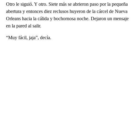
Otro le siguió. Y otro. Siete más se abrieron paso por la pequeña
abertura y entonces diez reclusos huyeron de la cárcel de Nueva
Orleans hacia la cálida y bochornosa noche. Dejaron un mensaje
en la pared al salir.
“Muy fácil, jaja”, decía.
A
D
V
E
R
TI
S
E
M
E
N
T