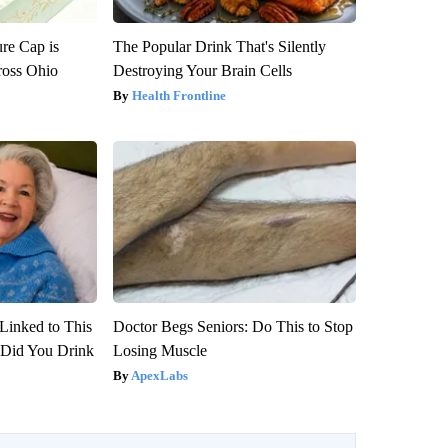
re Cap is
The Popular Drink That's Silently
ross Ohio
Destroying Your Brain Cells
Health Frontline
Linked to This
Doctor Begs Seniors: Do This to Stop
Did You Drink
Losing Muscle
ApexLabs