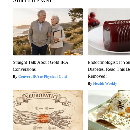
Around the Web
Straight Talk About Gold IRA
Endocrinologist: If Yo
Conversions
Diabetes, Read This Be
Removed!
Convert IRA to Physical Gold
Health Weekly