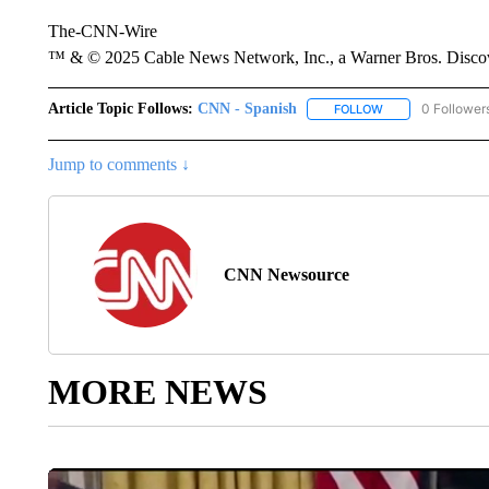
The-CNN-Wire
™ & © 2025 Cable News Network, Inc., a Warner Bros. Discove
Article Topic Follows:
CNN - Spanish
0 Follower
FOLLOW
FOLLOW "CNN - S
Jump to comments ↓
CNN Newsource
MORE NEWS