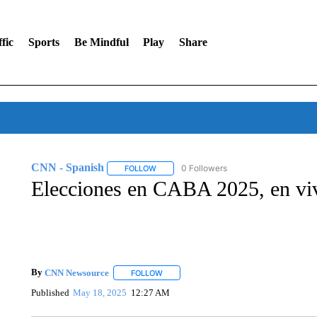
fic
Sports
Be Mindful
Play
Share
CNN - Spanish
0 Followers
FOLLOW
FOLLOW "CNN - SPANISH" TO RECEIVE NO
Elecciones en CABA 2025, en vivo
By
CNN Newsource
FOLLOW
FOLLOW "" TO RECEIVE NOTIFICATIONS 
Published
May 18, 2025
12:27 AM