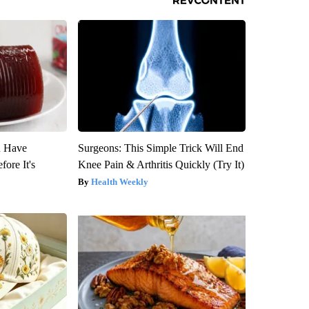
u Have
Surgeons: This Simple Trick Will End
fore It's
Knee Pain & Arthritis Quickly (Try It)
Health Weekly