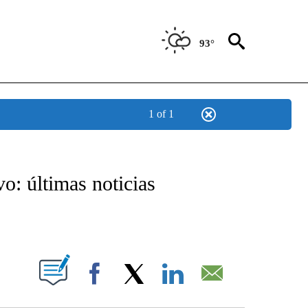
93°
1 of 1
TIFICATIONS ABOUT NEW PAGES ON "CNN - SPANISH".
: últimas noticias
ABOUT NEW PAGES ON "".
Facebook
X
LinkedIn
Email