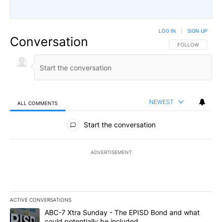
LOG IN
|
SIGN UP
Conversation
FOLLOW THIS CO
FOLLOW
NEWEST
ALL COMMENTS
All Comments
Start the conversation
ADVERTISEMENT
ACTIVE CONVERSATIONS
The following is a list of the most commented articles in the last 7
A trending article titled "ABC-7 Xtra Sunday - The EPISD Bond a
ABC-7 Xtra Sunday - The EPISD Bond and what
could potentially be included