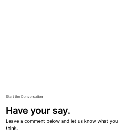
A
D
V
E
R
TI
S
E
M
E
N
T
Start the Conversation
Have your say.
Leave a comment below and let us know what you
think.