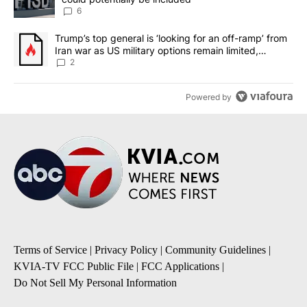
6
A trending article titled "Trump’s top general is ‘looking for an o
Trump’s top general is ‘looking for an off-ramp’ from
Iran war as US military options remain limited,
sources say
2
Powered by
Terms of Service
|
Privacy Policy
|
Community Guidelines
|
KVIA-TV FCC Public File
|
FCC Applications
|
Do Not Sell My Personal Information