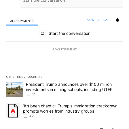
NEWEST
ALL COMMENTS
All Comments
Start the conversation
ADVERTISEMENT
ACTIVE CONVERSATIONS
The following is a list of the most commented articles in the last 7
A trending article titled "President Trump announces over $100 m
President Trump announces over $100 million
investments in mining schools, including UTEP
11
A trending article titled "‘It’s been chaotic’: Trump’s immigrati
‘It’s been chaotic’: Trump’s immigration crackdown
prompts worries from industry groups
42