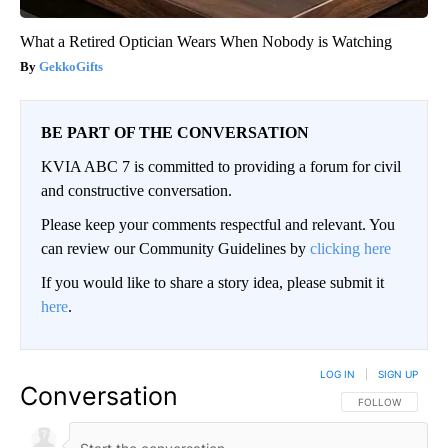
What a Retired Optician Wears When Nobody is Watching
GekkoGifts
BE PART OF THE CONVERSATION
KVIA ABC 7 is committed to providing a forum for civil
and constructive conversation.
Please keep your comments respectful and relevant. You
can review our Community Guidelines by
clicking here
If you would like to share a story idea, please submit it
here
.
LOG IN
|
SIGN UP
Conversation
FOLLOW THIS CO
FOLLOW