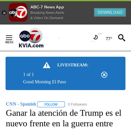
ABC-7 News App
DOWNLOAD
Breaking News Alerts
& Video On Demand
Skip
to
77°
Content
LIVESTREAM:
1 of 1
Good Morning El Paso
CNN - Spanish
0 Followers
FOLLOW
FOLLOW "CNN - SPANISH" TO RECEIVE NOTIFI
Ganar la atención de Trump es el
nuevo frente en la guerra entre