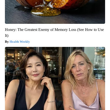
Honey: The Greatest Enemy of Memory Loss (See How to Use
It)
Health Weekly