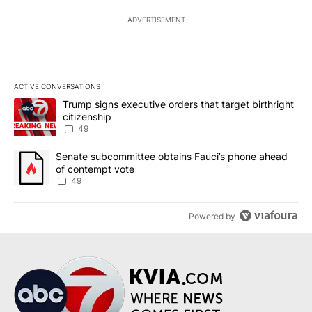
ADVERTISEMENT
ACTIVE CONVERSATIONS
The following is a list of the most commented articles in the last 7
A trending article titled "Trump signs executive orders that targe
Trump signs executive orders that target birthright
citizenship
49
A trending article titled "Senate subcommittee obtains Fauci’s 
Senate subcommittee obtains Fauci’s phone ahead
of contempt vote
49
Powered by