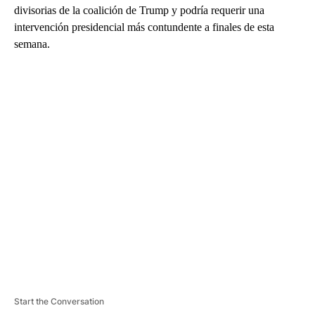
divisorias de la coalición de Trump y podría requerir una
intervención presidencial más contundente a finales de esta
semana.
A
D
V
E
R
TI
S
E
M
E
N
T
Start the Conversation