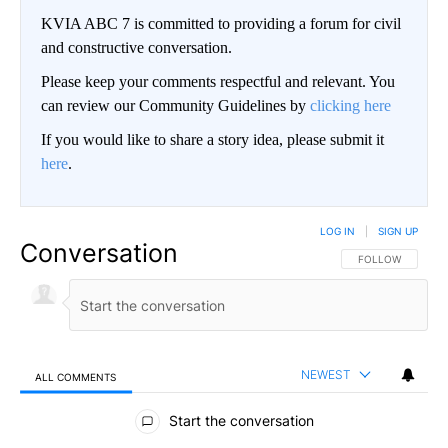
KVIA ABC 7 is committed to providing a forum for civil
and constructive conversation.
Please keep your comments respectful and relevant. You
can review our Community Guidelines by
clicking here
If you would like to share a story idea, please submit it
here
.
LOG IN
|
SIGN UP
Conversation
FOLLOW THIS CO
FOLLOW
NEWEST
ALL COMMENTS
All Comments
Start the conversation