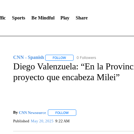
fic
Sports
Be Mindful
Play
Share
CNN - Spanish
0 Followers
FOLLOW
FOLLOW "CNN - SPANISH" TO RECEIVE NO
Diego Valenzuela: “En la Provinc
proyecto que encabeza Milei”
By
CNN Newsource
FOLLOW
FOLLOW "" TO RECEIVE NOTIFICATIONS 
Published
May 20, 2025
9:22 AM