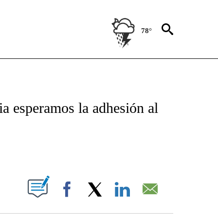
78°
TIFICATIONS ABOUT NEW PAGES ON "CNN - SPANISH".
ia esperamos la adhesión al
ABOUT NEW PAGES ON "".
Facebook
X
LinkedIn
Email