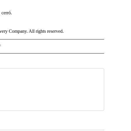
, cerró.
ry Company. All rights reserved.
s
PANISH" TO RECEIVE NOTIFICATIONS ABOUT NEW PAGES ON "CNN - SPANISH".