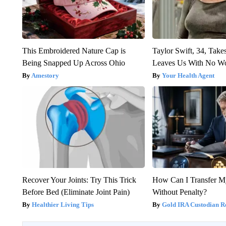
This Embroidered Nature Cap is
Taylor Swift, 34, Take
Being Snapped Up Across Ohio
Leaves Us With No W
Amestory
Your Health Agent
Recover Your Joints: Try This Trick
How Can I Transfer M
Before Bed (Eliminate Joint Pain)
Without Penalty?
Healthier Living Tips
Gold IRA Custodian R