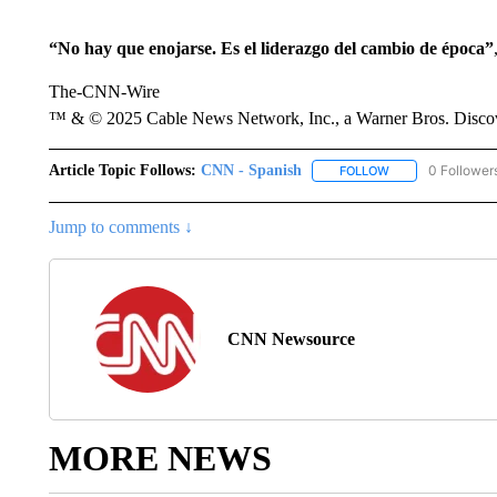
“No hay que enojarse. Es el liderazgo del cambio de época”
The-CNN-Wire
™ & © 2025 Cable News Network, Inc., a Warner Bros. Discove
Article Topic Follows:
CNN - Spanish
0 Follower
FOLLOW
FOLLOW "CNN - S
Jump to comments ↓
CNN Newsource
MORE NEWS