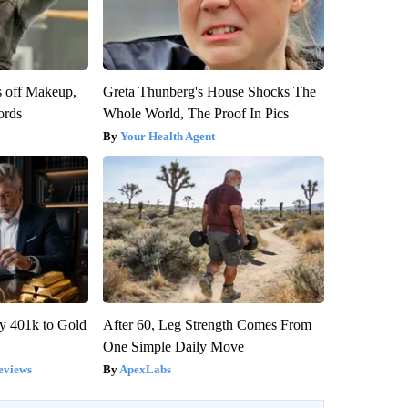
s off Makeup,
Greta Thunberg's House Shocks The
ords
Whole World, The Proof In Pics
Your Health Agent
y 401k to Gold
After 60, Leg Strength Comes From
One Simple Daily Move
eviews
ApexLabs