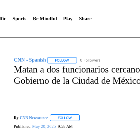
fic
Sports
Be Mindful
Play
Share
CNN - Spanish
0 Followers
FOLLOW
FOLLOW "CNN - SPANISH" TO RECEIVE NO
Matan a dos funcionarios cercanos
Gobierno de la Ciudad de Méxic
By
CNN Newsource
FOLLOW
FOLLOW "" TO RECEIVE NOTIFICATIONS 
Published
May 20, 2025
9:59 AM