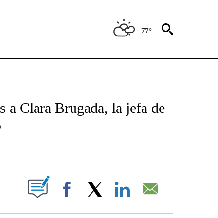
77°
TIFICATIONS ABOUT NEW PAGES ON "CNN - SPANISH".
 a Clara Brugada, la jefa de
o
ABOUT NEW PAGES ON "".
Facebook
X
LinkedIn
Email