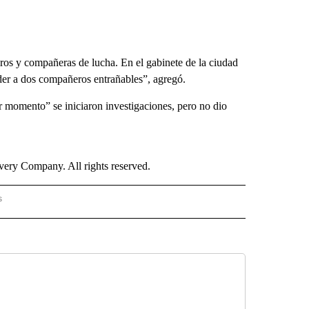
ros y compañeras de lucha. En el gabinete de la ciudad
er a dos compañeros entrañables”, agregó.
 momento” se iniciaron investigaciones, pero no dio
ry Company. All rights reserved.
s
PANISH" TO RECEIVE NOTIFICATIONS ABOUT NEW PAGES ON "CNN - SPANISH".