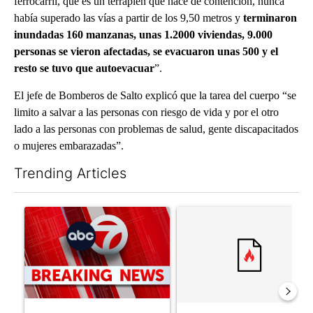
ferrocarril, que es un terraplén que hace de contención, nunca
había superado las vías a partir de los 9,50 metros y
terminaron
inundadas 160 manzanas, unas 1.2000 viviendas, 9.000
personas se vieron afectadas, se evacuaron unas 500 y el
resto se tuvo que autoevacuar
”.
El jefe de Bomberos de Salto explicó que la tarea del cuerpo “se
limito a salvar a las personas con riesgo de vida y por el otro
lado a las personas con problemas de salud, gente discapacitados
o mujeres embarazadas”.
Trending Articles
The following is a list of the most commented articles in the last 7
A trending article titled "Trump signs executive orders that tar
A trending article titled "S