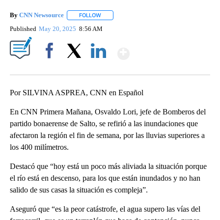
By
CNN Newsource
FOLLOW
FOLLOW "" TO RECEIVE NOTIFICATIONS ABOU
Published
May 20, 2025
8:56 AM
Show More
Facebook
X
LinkedIn
Por SILVINA ASPREA, CNN en Español
En CNN Primera Mañana, Osvaldo Lori, jefe de Bomberos del
partido bonaerense de Salto, se refirió a las inundaciones que
afectaron la región el fin de semana, por las lluvias superiores a
los 400 milímetros.
Destacó que “hoy está un poco más aliviada la situación porque
el río está en descenso, para los que están inundados y no han
salido de sus casas la situación es compleja”.
Aseguró que “es la peor catástrofe, el agua supero las vías del