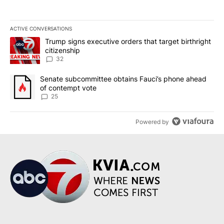
ACTIVE CONVERSATIONS
The following is a list of the most commented articles in the last 7
A trending article titled "Trump signs executive orders that targe
Trump signs executive orders that target birthright
citizenship
32
A trending article titled "Senate subcommittee obtains Fauci’s 
Senate subcommittee obtains Fauci’s phone ahead
of contempt vote
25
Powered by