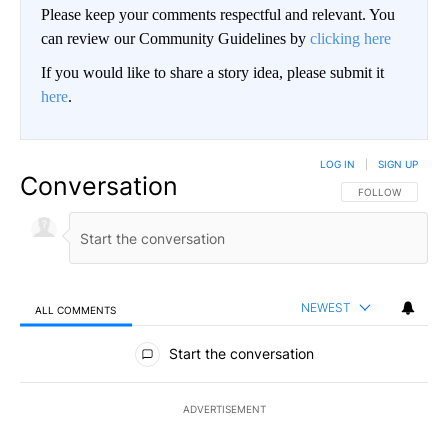
Please keep your comments respectful and relevant. You
can review our Community Guidelines by
clicking here
If you would like to share a story idea, please submit it
here
.
LOG IN
|
SIGN UP
Conversation
FOLLOW THIS CO
FOLLOW
NEWEST
ALL COMMENTS
All Comments
Start the conversation
ADVERTISEMENT