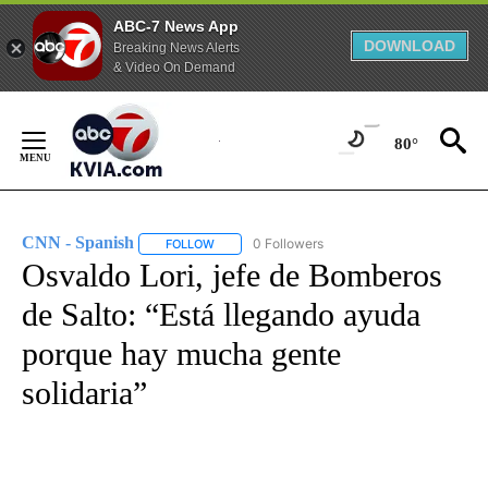
ABC-7 News App
DOWNLOAD
Breaking News Alerts
& Video On Demand
Skip
to
80°
Content
CNN - Spanish
0 Followers
FOLLOW
FOLLOW "CNN - SPANISH" TO RECEIVE NOTIFI
Osvaldo Lori, jefe de Bomberos
de Salto: “Está llegando ayuda
porque hay mucha gente
solidaria”