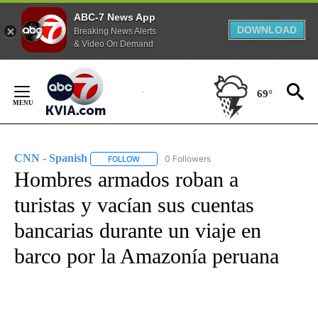
ABC-7 News App
DOWNLOAD
Breaking News Alerts
& Video On Demand
Skip
to
69°
Content
CNN - Spanish
0 Followers
FOLLOW
FOLLOW "CNN - SPANISH" TO RECEIVE NOTIFI
Hombres armados roban a
turistas y vacían sus cuentas
bancarias durante un viaje en
barco por la Amazonía peruana