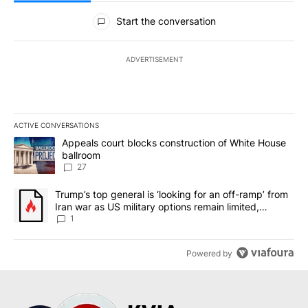
All Comments
Start the conversation
ADVERTISEMENT
ACTIVE CONVERSATIONS
The following is a list of the most commented articles in the last 7
A trending article titled "Appeals court blocks construction of W
Appeals court blocks construction of White House
ballroom
27
A trending article titled "Trump’s top general is ‘looking for an o
Trump’s top general is ‘looking for an off-ramp’ from
Iran war as US military options remain limited,
sources say
1
Powered by