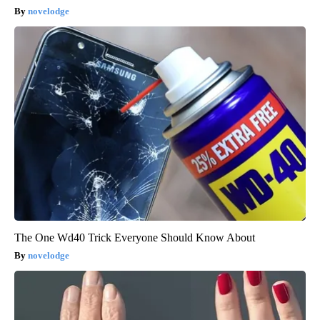
novelodge
The One Wd40 Trick Everyone Should Know About
novelodge