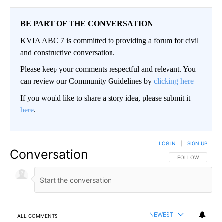
BE PART OF THE CONVERSATION
KVIA ABC 7 is committed to providing a forum for civil
and constructive conversation.
Please keep your comments respectful and relevant. You
can review our Community Guidelines by
clicking here
If you would like to share a story idea, please submit it
here
.
LOG IN
|
SIGN UP
Conversation
FOLLOW THIS CO
FOLLOW
NEWEST
ALL COMMENTS