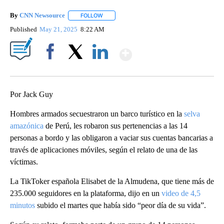
By
CNN Newsource
FOLLOW
FOLLOW "" TO RECEIVE NOTIFICATIONS ABOU
Published
May 21, 2025
8:22 AM
Show More
Facebook
X
LinkedIn
Por Jack Guy
Hombres armados secuestraron un barco turístico en la
selva
amazónica
de Perú, les robaron sus pertenencias a las 14
personas a bordo y las obligaron a vaciar sus cuentas bancarias a
través de aplicaciones móviles, según el relato de una de las
víctimas.
La TikToker española Elisabet de la Almudena, que tiene más de
235.000 seguidores en la plataforma, dijo en un
video de 4,5
minutos
subido el martes que había sido “peor día de su vida”.