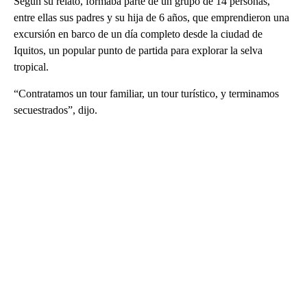
Según su relato, formaba parte de un grupo de 14 personas,
entre ellas sus padres y su hija de 6 años, que emprendieron una
excursión en barco de un día completo desde la ciudad de
Iquitos, un popular punto de partida para explorar la selva
tropical.
“Contratamos un tour familiar, un tour turístico, y terminamos
secuestrados”, dijo.
A
D
V
E
R
TI
S
E
M
E
N
T