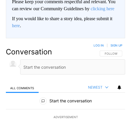
Please keep your comments respectful and relevant. You
can review our Community Guidelines by
clicking here
If you would like to share a story idea, please submit it
here
.
LOG IN
|
SIGN UP
Conversation
FOLLOW THIS CO
FOLLOW
NEWEST
ALL COMMENTS
All Comments
Start the conversation
ADVERTISEMENT