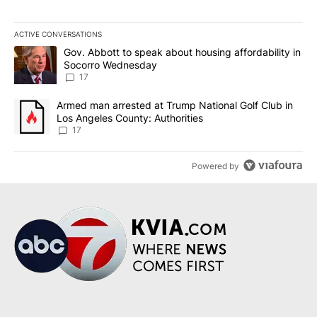
ACTIVE CONVERSATIONS
The following is a list of the most commented articles in the last 7
A trending article titled "Gov. Abbott to speak about housing af
Gov. Abbott to speak about housing affordability in
Socorro Wednesday
17
A trending article titled "Armed man arrested at Trump National G
Armed man arrested at Trump National Golf Club in
Los Angeles County: Authorities
17
Powered by