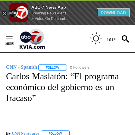
ABC-7 News App
DOWNLOAD
Breaking News Alerts
& Video On Demand
Skip
to
101°
Content
CNN - Spanish
0 Followers
FOLLOW
FOLLOW "CNN - SPANISH" TO RECEIVE NOTIFI
Carlos Maslatón: “El programa
económico del gobierno es un
fracaso”
By
CNN Newsource
FOLLOW
FOLLOW "" TO RECEIVE NOTIFICATIONS ABOU