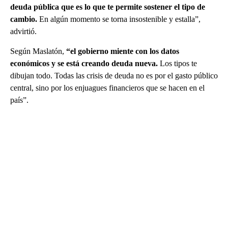
deuda pública que es lo que te permite sostener el tipo de
cambio.
En algún momento se torna insostenible y estalla”,
advirtió.
Según Maslatón,
“el gobierno miente con los datos
económicos y se está creando deuda nueva.
Los tipos te
dibujan todo. Todas las crisis de deuda no es por el gasto público
central, sino por los enjuagues financieros que se hacen en el
país”.
A
D
V
E
R
TI
S
E
M
E
N
T