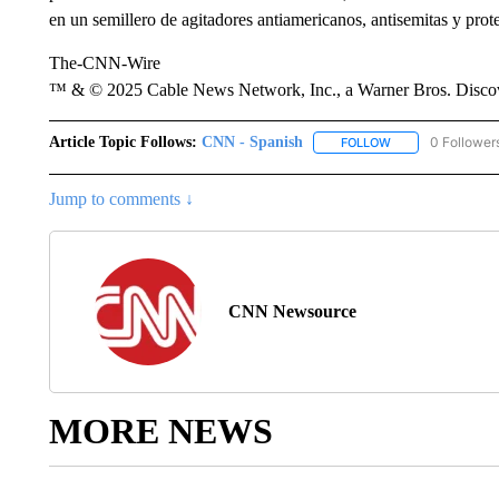
en un semillero de agitadores antiamericanos, antisemitas y prote
The-CNN-Wire
™ & © 2025 Cable News Network, Inc., a Warner Bros. Discove
Article Topic Follows:
CNN - Spanish
0 Follower
FOLLOW
FOLLOW "CNN - S
Jump to comments ↓
CNN Newsource
MORE NEWS