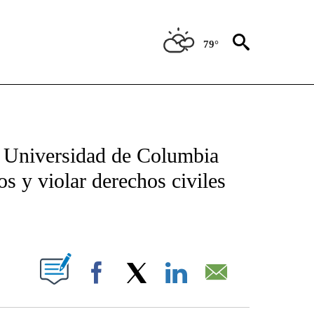
79°
TIFICATIONS ABOUT NEW PAGES ON "CNN - SPANISH".
 Universidad de Columbia
os y violar derechos civiles
ABOUT NEW PAGES ON "".
Facebook
X
LinkedIn
Email