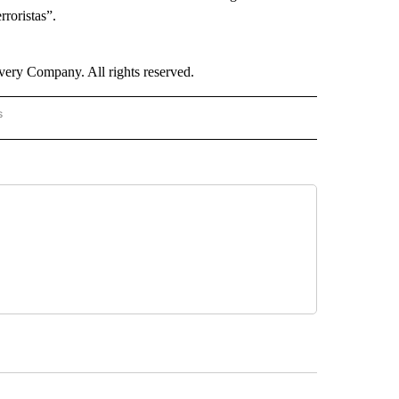
rroristas”.
ry Company. All rights reserved.
s
PANISH" TO RECEIVE NOTIFICATIONS ABOUT NEW PAGES ON "CNN - SPANISH".