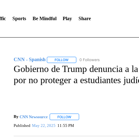
fic
Sports
Be Mindful
Play
Share
CNN - Spanish
0 Followers
FOLLOW
FOLLOW "CNN - SPANISH" TO RECEIVE NO
Gobierno de Trump denuncia a la
por no proteger a estudiantes judí
By
CNN Newsource
FOLLOW
FOLLOW "" TO RECEIVE NOTIFICATIONS 
Published
May 22, 2025
11:55 PM