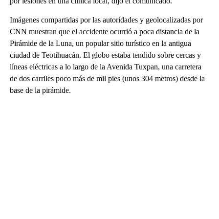
por lesiones en una clínica local, dijo el comunicado.
Imágenes compartidas por las autoridades y geolocalizadas por
CNN muestran que el accidente ocurrió a poca distancia de la
Pirámide de la Luna, un popular sitio turístico en la antigua
ciudad de Teotihuacán. El globo estaba tendido sobre cercas y
líneas eléctricas a lo largo de la Avenida Tuxpan, una carretera
de dos carriles poco más de mil pies (unos 304 metros) desde la
base de la pirámide.
A
D
V
E
R
TI
S
E
M
E
N
T