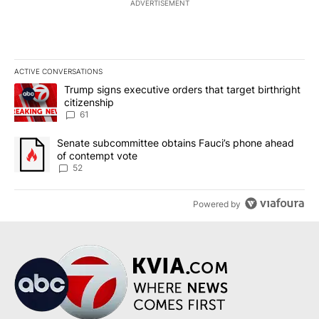
ADVERTISEMENT
ACTIVE CONVERSATIONS
The following is a list of the most commented articles in the last 7
A trending article titled "Trump signs executive orders that targe
Trump signs executive orders that target birthright
citizenship
61
A trending article titled "Senate subcommittee obtains Fauci’s 
Senate subcommittee obtains Fauci’s phone ahead
of contempt vote
52
Powered by