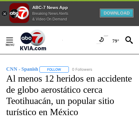
ABC-7 News App
DOWNLOAD
Breaking News Alerts
& Video On Demand
Skip
to
79°
Content
CNN - Spanish
0 Followers
FOLLOW
FOLLOW "CNN - SPANISH" TO RECEIVE NOTIFI
Al menos 12 heridos en accidente
de globo aerostático cerca
Teotihuacán, un popular sitio
turístico en México