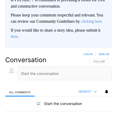
and constructive conversation.
Please keep your comments respectful and relevant. You
can review our Community Guidelines by
clicking here
If you would like to share a story idea, please submit it
here
.
LOG IN
|
SIGN UP
Conversation
FOLLOW THIS CO
FOLLOW
NEWEST
ALL COMMENTS
All Comments
Start the conversation