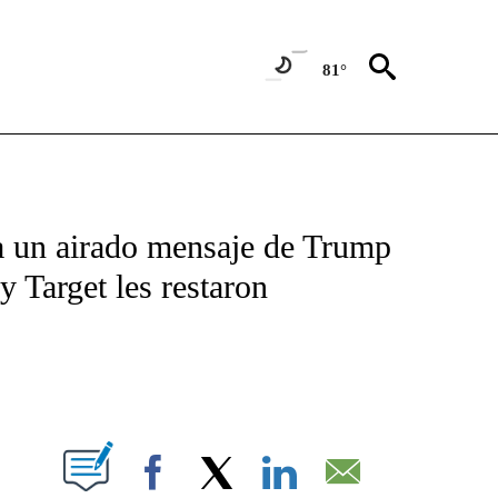
81°
TIFICATIONS ABOUT NEW PAGES ON "CNN - SPANISH".
a un airado mensaje de Trump
 Target les restaron
ABOUT NEW PAGES ON "".
Facebook
X
LinkedIn
Email