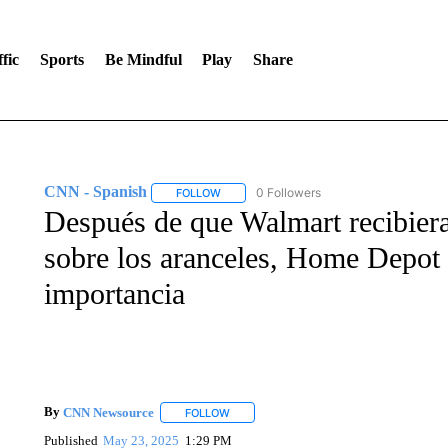
fic
Sports
Be Mindful
Play
Share
CNN - Spanish
0 Followers
FOLLOW
FOLLOW "CNN - SPANISH" TO RECEIVE NO
Después de que Walmart recibier
sobre los aranceles, Home Depot y
importancia
By
CNN Newsource
FOLLOW
FOLLOW "" TO RECEIVE NOTIFICATIONS 
Published
May 23, 2025
1:29 PM