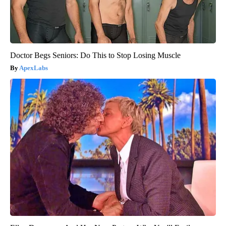
Doctor Begs Seniors: Do This to Stop Losing Muscle
ApexLabs