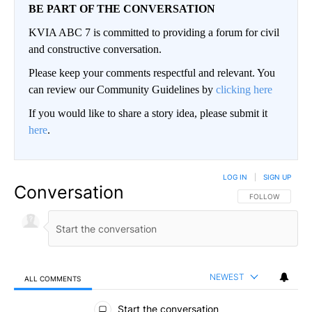
BE PART OF THE CONVERSATION
KVIA ABC 7 is committed to providing a forum for civil
and constructive conversation.
Please keep your comments respectful and relevant. You
can review our Community Guidelines by
clicking here
If you would like to share a story idea, please submit it
here
.
LOG IN
|
SIGN UP
Conversation
FOLLOW THIS CO
FOLLOW
NEWEST
ALL COMMENTS
All Comments
Start the conversation