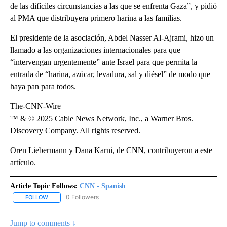
de las difíciles circunstancias a las que se enfrenta Gaza”, y pidió
al PMA que distribuyera primero harina a las familias.
El presidente de la asociación, Abdel Nasser Al-Ajrami, hizo un
llamado a las organizaciones internacionales para que
“intervengan urgentemente” ante Israel para que permita la
entrada de “harina, azúcar, levadura, sal y diésel” de modo que
haya pan para todos.
The-CNN-Wire
™ & © 2025 Cable News Network, Inc., a Warner Bros.
Discovery Company. All rights reserved.
Oren Liebermann y Dana Karni, de CNN, contribuyeron a este
artículo.
Article Topic Follows:
CNN - Spanish
0 Followers
FOLLOW
FOLLOW "CNN - SPANISH" TO RECEIVE NOTIFICATIONS ABOUT NE
Jump to comments ↓