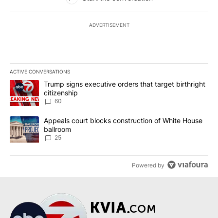
ADVERTISEMENT
ACTIVE CONVERSATIONS
The following is a list of the most commented articles in the last 7
A trending article titled "Trump signs executive orders that targe
Trump signs executive orders that target birthright
citizenship
60
A trending article titled "Appeals court blocks construction of W
Appeals court blocks construction of White House
ballroom
25
Powered by