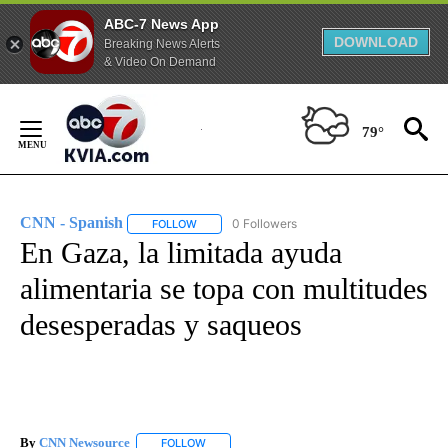
ABC-7 News App
DOWNLOAD
Breaking News Alerts
& Video On Demand
Skip
to
79°
Content
CNN - Spanish
0 Followers
FOLLOW
FOLLOW "CNN - SPANISH" TO RECEIVE NOTIFI
En Gaza, la limitada ayuda
alimentaria se topa con multitudes
desesperadas y saqueos
By
CNN Newsource
FOLLOW
FOLLOW "" TO RECEIVE NOTIFICATIONS ABOU