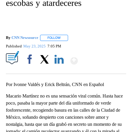
escobas y atardeceres
By
CNN Newsource
FOLLOW
FOLLOW "" TO RECEIVE NOTIFICATIONS ABOU
Published
May 23, 2025
7:05 PM
Show More
Facebook
X
LinkedIn
Por Ivonne Valdés y Erick Beltrán, CNN en Español
Macario Martínez no es una sensación viral común. Hasta hace
poco, pasaba la mayor parte del día uniformado de verde
fosforescente, recogiendo basura en las calles de la Ciudad de
México, soñando despierto con canciones sobre amor y
nostalgia, hasta que un día grabó en secreto un momento de su
jornada: el camión recolector avanzando y él con la mirada al