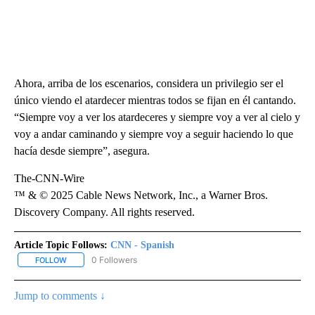
Ahora, arriba de los escenarios, considera un privilegio ser el
único viendo el atardecer mientras todos se fijan en él cantando.
“Siempre voy a ver los atardeceres y siempre voy a ver al cielo y
voy a andar caminando y siempre voy a seguir haciendo lo que
hacía desde siempre”, asegura.
The-CNN-Wire
™ & © 2025 Cable News Network, Inc., a Warner Bros.
Discovery Company. All rights reserved.
Article Topic Follows:
CNN - Spanish
0 Followers
FOLLOW
FOLLOW "CNN - SPANISH" TO RECEIVE NOTIFICATIONS ABOUT NE
Jump to comments ↓