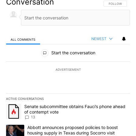
Conversation
FOLLOW THIS CO
FOLLOW
NEWEST
ALL COMMENTS
All Comments
Start the conversation
ADVERTISEMENT
ACTIVE CONVERSATIONS
The following is a list of the most commented articles in the last 7
A trending article titled "Senate subcommittee obtains Fauci’s 
Senate subcommittee obtains Fauci’s phone ahead
of contempt vote
13
A trending article titled "Abbott announces proposed policies to 
Abbott announces proposed policies to boost
housing supply in Texas during Socorro visit