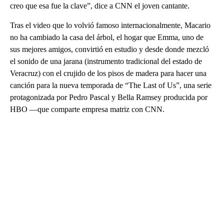
creo que esa fue la clave”, dice a CNN el joven cantante.
Tras el video que lo volvió famoso internacionalmente, Macario
no ha cambiado la casa del árbol, el hogar que Emma, uno de
sus mejores amigos, convirtió en estudio y desde donde mezcló
el sonido de una jarana (instrumento tradicional del estado de
Veracruz) con el crujido de los pisos de madera para hacer una
canción para la nueva temporada de “The Last of Us”, una serie
protagonizada por Pedro Pascal y Bella Ramsey producida por
HBO ―que comparte empresa matriz con CNN.
A
D
V
E
R
TI
S
E
M
E
N
T