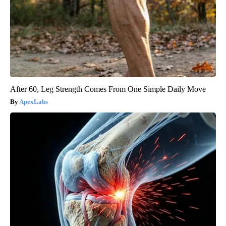
After 60, Leg Strength Comes From One Simple Daily Move
ApexLabs