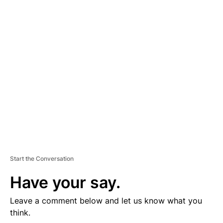
D
V
E
R
TI
S
E
M
E
N
T
Start the Conversation
Have your say.
Leave a comment below and let us know what you
think.