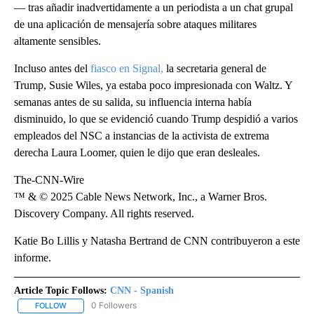
— tras añadir inadvertidamente a un periodista a un chat grupal
de una aplicación de mensajería sobre ataques militares
altamente sensibles.
Incluso antes del
fiasco en Signal,
la secretaria general de
Trump, Susie Wiles, ya estaba poco impresionada con Waltz. Y
semanas antes de su salida, su influencia interna había
disminuido, lo que se evidenció cuando Trump despidió a varios
empleados del NSC a instancias de la activista de extrema
derecha Laura Loomer, quien le dijo que eran desleales.
The-CNN-Wire
™ & © 2025 Cable News Network, Inc., a Warner Bros.
Discovery Company. All rights reserved.
Katie Bo Lillis y Natasha Bertrand de CNN contribuyeron a este
informe.
Article Topic Follows:
CNN - Spanish
0 Followers
FOLLOW
FOLLOW "CNN - SPANISH" TO RECEIVE NOTIFICATIONS ABOUT NE