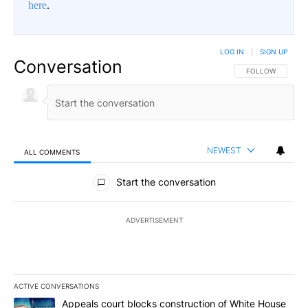
here
.
LOG IN
|
SIGN UP
Conversation
FOLLOW THIS CO
FOLLOW
NEWEST
ALL COMMENTS
All Comments
Start the conversation
ADVERTISEMENT
ACTIVE CONVERSATIONS
The following is a list of the most commented articles in the last 7
A trending article titled "Appeals court blocks construction of W
Appeals court blocks construction of White House