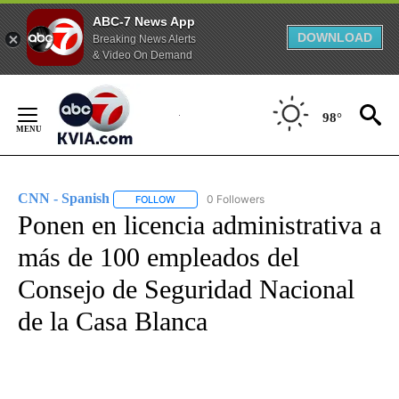
ABC-7 News App
DOWNLOAD
Breaking News Alerts
& Video On Demand
Skip
to
98°
Content
CNN - Spanish
0 Followers
FOLLOW
FOLLOW "CNN - SPANISH" TO RECEIVE NOTIFI
Ponen en licencia administrativa a
más de 100 empleados del
Consejo de Seguridad Nacional
de la Casa Blanca