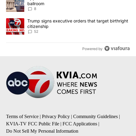
ballroom
8
A trending article titled "Trump signs executive orders that targe
Trump signs executive orders that target birthright
citizenship
52
Powered by
Terms of Service
|
Privacy Policy
|
Community Guidelines
|
KVIA-TV FCC Public File
|
FCC Applications
|
Do Not Sell My Personal Information