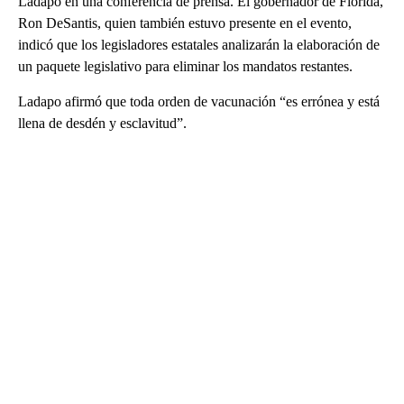
Ladapo en una conferencia de prensa. El gobernador de Florida,
Ron DeSantis, quien también estuvo presente en el evento,
indicó que los legisladores estatales analizarán la elaboración de
un paquete legislativo para eliminar los mandatos restantes.
Ladapo afirmó que toda orden de vacunación “es errónea y está
llena de desdén y esclavitud”.
A
D
V
E
R
TI
S
E
M
E
N
T