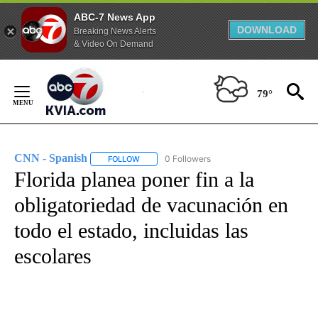
ABC-7 News App
DOWNLOAD
Breaking News Alerts
& Video On Demand
Skip
to
79°
Content
CNN - Spanish
0 Followers
FOLLOW
FOLLOW "CNN - SPANISH" TO RECEIVE NOTIFI
Florida planea poner fin a la
obligatoriedad de vacunación en
todo el estado, incluidas las
escolares