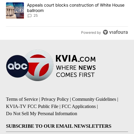
A trending article titled "Appeals court blocks construction of W
Appeals court blocks construction of White House
ballroom
25
Powered by
Terms of Service
|
Privacy Policy
|
Community Guidelines
|
KVIA-TV FCC Public File
|
FCC Applications
|
Do Not Sell My Personal Information
SUBSCRIBE TO OUR EMAIL NEWSLETTERS