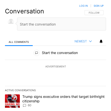
LOG IN
|
SIGN UP
Conversation
FOLLOW THIS CO
FOLLOW
NEWEST
ALL COMMENTS
All Comments
Start the conversation
ADVERTISEMENT
ACTIVE CONVERSATIONS
The following is a list of the most commented articles in the last 7
A trending article titled "Trump signs executive orders that targe
Trump signs executive orders that target birthright
citizenship
60