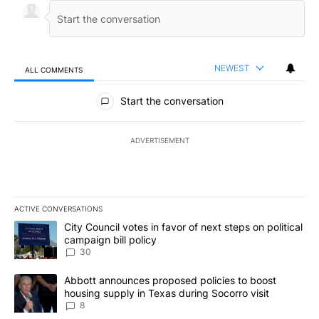
NEWEST
ALL COMMENTS
All Comments
Start the conversation
ADVERTISEMENT
ACTIVE CONVERSATIONS
The following is a list of the most commented articles in the last 7
A trending article titled "City Council votes in favor of next step
City Council votes in favor of next steps on political
campaign bill policy
30
A trending article titled "Abbott announces proposed policies to 
Abbott announces proposed policies to boost
housing supply in Texas during Socorro visit
8