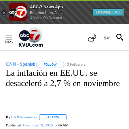
ABC-7 News App
DOWNLOAD
Breaking News Alerts
& Video On Demand
Skip
to
94°
Content
CNN - Spanish
0 Followers
FOLLOW
FOLLOW "CNN - SPANISH" TO RECEIVE NOTIFI
La inflación en EE.UU. se
desaceleró a 2,7 % en noviembre
By
CNN Newsource
FOLLOW
FOLLOW "" TO RECEIVE NOTIFICATIONS ABOU
Published
December 18, 2025
6:46 AM