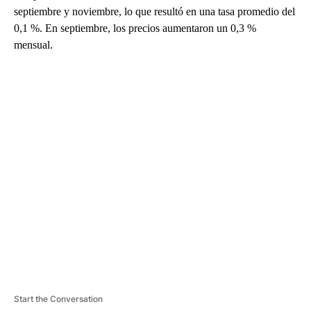
septiembre y noviembre, lo que resultó en una tasa promedio del
0,1 %. En septiembre, los precios aumentaron un 0,3 %
mensual.
A
D
V
E
R
TI
S
E
M
E
N
T
Start the Conversation