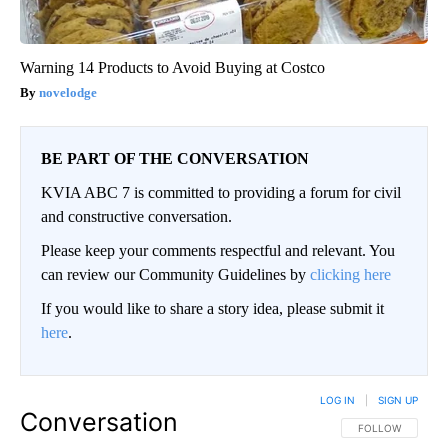
Warning 14 Products to Avoid Buying at Costco
novelodge
BE PART OF THE CONVERSATION
KVIA ABC 7 is committed to providing a forum for civil
and constructive conversation.
Please keep your comments respectful and relevant. You
can review our Community Guidelines by
clicking here
If you would like to share a story idea, please submit it
here
.
LOG IN
|
SIGN UP
Conversation
FOLLOW THIS CO
FOLLOW