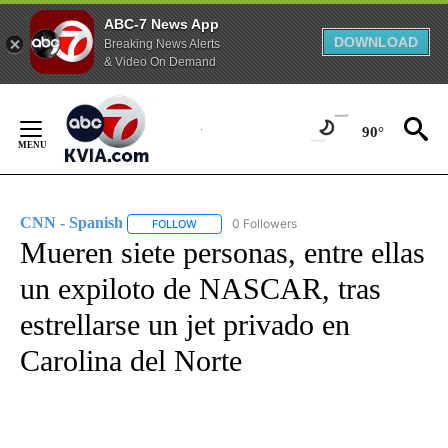
ABC-7 News App
DOWNLOAD
Breaking News Alerts
& Video On Demand
Skip
to
90°
Content
CNN - Spanish
0 Followers
FOLLOW
FOLLOW "CNN - SPANISH" TO RECEIVE NOTIFI
Mueren siete personas, entre ellas
un expiloto de NASCAR, tras
estrellarse un jet privado en
Carolina del Norte