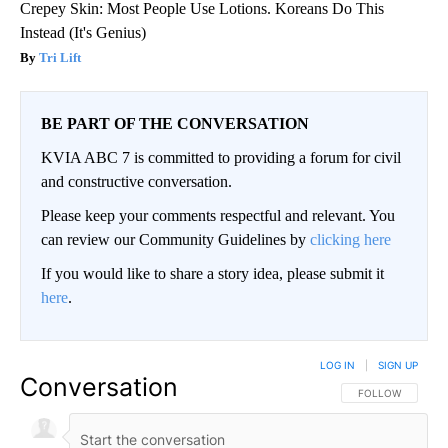
Crepey Skin: Most People Use Lotions. Koreans Do This
Instead (It's Genius)
Tri Lift
BE PART OF THE CONVERSATION
KVIA ABC 7 is committed to providing a forum for civil
and constructive conversation.
Please keep your comments respectful and relevant. You
can review our Community Guidelines by
clicking here
If you would like to share a story idea, please submit it
here
.
LOG IN
|
SIGN UP
Conversation
FOLLOW THIS CO
FOLLOW