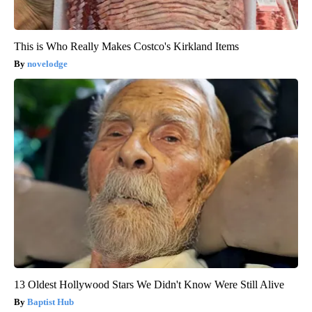
This is Who Really Makes Costco's Kirkland Items
novelodge
13 Oldest Hollywood Stars We Didn't Know Were Still Alive
Baptist Hub