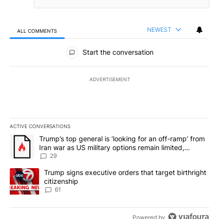
NEWEST
ALL COMMENTS
All Comments
Start the conversation
ADVERTISEMENT
ACTIVE CONVERSATIONS
The following is a list of the most commented articles in the last 7
A trending article titled "Trump’s top general is ‘looking for an o
Trump’s top general is ‘looking for an off-ramp’ from
Iran war as US military options remain limited,
sources say
29
A trending article titled "Trump signs executive orders that targe
Trump signs executive orders that target birthright
citizenship
61
Powered by