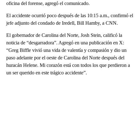
oficina del forense, agregó el comunicado.
El accidente ocurrió poco después de las 10:15 a.m., confirmó el
jefe adjunto del condado de Iredell, Bill Hamby, a CNN.
El gobernador de Carolina del Norte, Josh Stein, calificó la
noticia de “desgarradora”. Agregó en una publicación en X:
“Greg Biffle vivió una vida de valentía y compasión y dio un
paso adelante por el oeste de Carolina del Norte después del
huracán Helene. Mi corazón está con todos los que perdieron a
un ser querido en este trágico accidente”.
A
D
V
E
R
TI
S
E
M
E
N
T