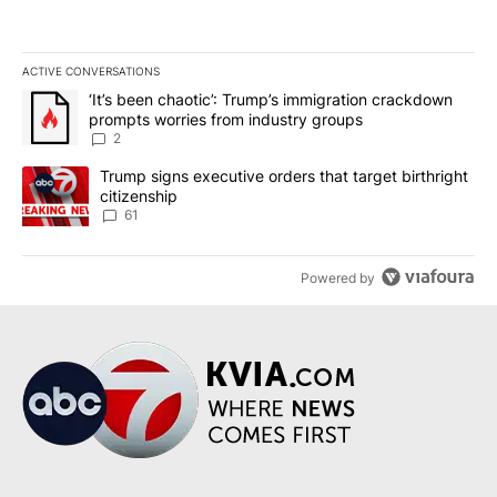
ACTIVE CONVERSATIONS
The following is a list of the most commented articles in the last 7
A trending article titled "‘It’s been chaotic’: Trump’s immigrati
‘It’s been chaotic’: Trump’s immigration crackdown
prompts worries from industry groups
2
A trending article titled "Trump signs executive orders that targe
Trump signs executive orders that target birthright
citizenship
61
Powered by