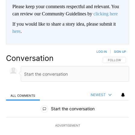
Please keep your comments respectful and relevant. You
can review our Community Guidelines by
clicking here
If you would like to share a story idea, please submit it
here
.
LOG IN
|
SIGN UP
Conversation
FOLLOW THIS CO
FOLLOW
NEWEST
ALL COMMENTS
All Comments
Start the conversation
ADVERTISEMENT