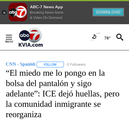
ABC-7 News App
DOWNLOAD
Breaking News Alerts
& Video On Demand
Skip
to
78°
Content
CNN - Spanish
0 Followers
FOLLOW
FOLLOW "CNN - SPANISH" TO RECEIVE NOTIFI
“El miedo me lo pongo en la
bolsa del pantalón y sigo
adelante”: ICE dejó huellas, pero
la comunidad inmigrante se
reorganiza