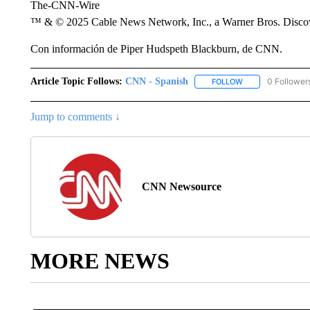
The-CNN-Wire
™ & © 2025 Cable News Network, Inc., a Warner Bros. Discove
Con información de Piper Hudspeth Blackburn, de CNN.
Article Topic Follows:
CNN - Spanish
0 Follower
FOLLOW
FOLLOW "CNN - S
Jump to comments ↓
CNN Newsource
MORE NEWS