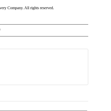
ry Company. All rights reserved.
s
PANISH" TO RECEIVE NOTIFICATIONS ABOUT NEW PAGES ON "CNN - SPANISH".