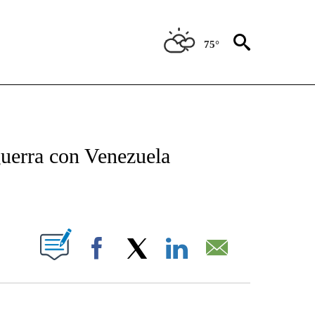
75°
TIFICATIONS ABOUT NEW PAGES ON "CNN - SPANISH".
guerra con Venezuela
ABOUT NEW PAGES ON "".
Facebook
X
LinkedIn
Email