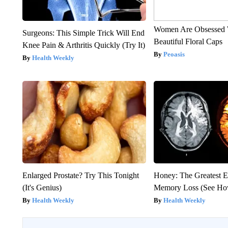
Women Are Obsessed 
Surgeons: This Simple Trick Will End
Beautiful Floral Caps
Knee Pain & Arthritis Quickly (Try It)
Peoasis
Health Weekly
Enlarged Prostate? Try This Tonight
Honey: The Greatest 
(It's Genius)
Memory Loss (See How
Health Weekly
Health Weekly