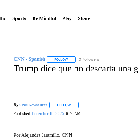
fic
Sports
Be Mindful
Play
Share
CNN - Spanish
0 Followers
FOLLOW
FOLLOW "CNN - SPANISH" TO RECEIVE NO
Trump dice que no descarta una 
By
CNN Newsource
FOLLOW
FOLLOW "" TO RECEIVE NOTIFICATIONS 
Published
December 19, 2025
6:46 AM
Por Alejandra Jaramillo, CNN