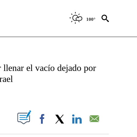
100°
TIFICATIONS ABOUT NEW PAGES ON "CNN - SPANISH".
llenar el vacío dejado por
rael
ABOUT NEW PAGES ON "".
Facebook
X
LinkedIn
Email