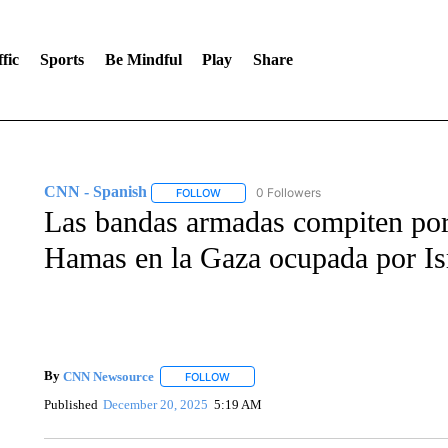
fic
Sports
Be Mindful
Play
Share
CNN - Spanish
0 Followers
FOLLOW
FOLLOW "CNN - SPANISH" TO RECEIVE NO
Las bandas armadas compiten por 
Hamas en la Gaza ocupada por Is
By
CNN Newsource
FOLLOW
FOLLOW "" TO RECEIVE NOTIFICATIONS 
Published
December 20, 2025
5:19 AM