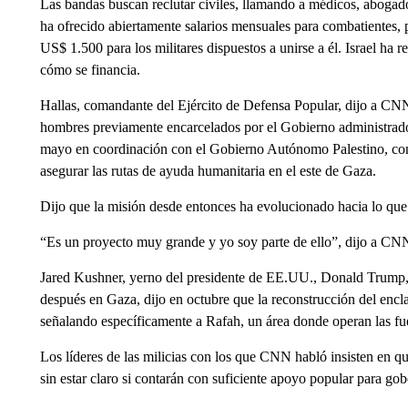
Las bandas buscan reclutar civiles, llamando a médicos, abogado
ha ofrecido abiertamente salarios mensuales para combatientes
US$ 1.500 para los militares dispuestos a unirse a él. Israel ha 
cómo se financia.
Hallas, comandante del Ejército de Defensa Popular, dijo a CN
hombres previamente encarcelados por el Gobierno administrado
mayo en coordinación con el Gobierno Autónomo Palestino, con s
asegurar las rutas de ayuda humanitaria en el este de Gaza.
Dijo que la misión desde entonces ha evolucionado hacia lo qu
“Es un proyecto muy grande y yo soy parte de ello”, dijo a CNN 
Jared Kushner, yerno del presidente de EE.UU., Donald Trump, y 
después en Gaza, dijo en octubre que la reconstrucción del enc
señalando específicamente a Rafah, un área donde operan las f
Los líderes de las milicias con los que CNN habló insisten en 
sin estar claro si contarán con suficiente apoyo popular para gob