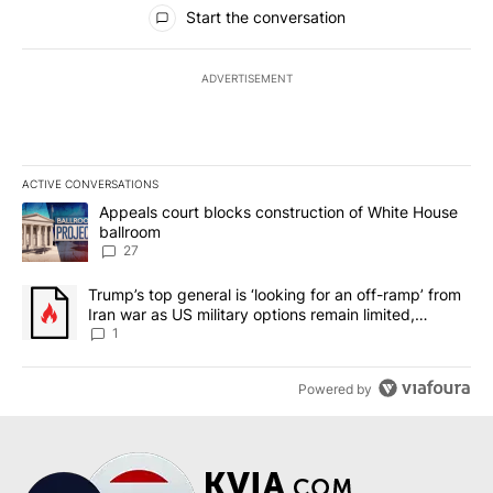
All Comments
Start the conversation
ADVERTISEMENT
ACTIVE CONVERSATIONS
The following is a list of the most commented articles in the last 7
A trending article titled "Appeals court blocks construction of W
Appeals court blocks construction of White House
ballroom
27
A trending article titled "Trump’s top general is ‘looking for an o
Trump’s top general is ‘looking for an off-ramp’ from
Iran war as US military options remain limited,
sources say
1
Powered by