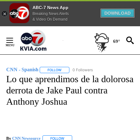
ABC-7 News App
DOWNLOAD
Breaking News Alerts
& Video On Demand
Skip
to
69°
Content
CNN - Spanish
0 Followers
FOLLOW
FOLLOW "CNN - SPANISH" TO RECEIVE NOTIFI
Lo que aprendimos de la dolorosa
derrota de Jake Paul contra
Anthony Joshua
By
CNN Newsource
FOLLOW
FOLLOW "" TO RECEIVE NOTIFICATIONS ABOU