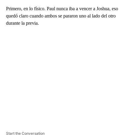
Primero, en lo físico. Paul nunca iba a vencer a Joshua, eso
quedó claro cuando ambos se pararon uno al lado del otro
durante la previa.
A
D
V
E
R
TI
S
E
M
E
N
T
Start the Conversation