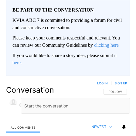
BE PART OF THE CONVERSATION
KVIA ABC 7 is committed to providing a forum for civil
and constructive conversation.
Please keep your comments respectful and relevant. You
can review our Community Guidelines by
clicking here
If you would like to share a story idea, please submit it
here
.
LOG IN
|
SIGN UP
Conversation
FOLLOW THIS CO
FOLLOW
NEWEST
ALL COMMENTS