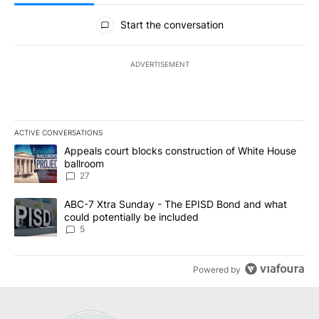
All Comments
Start the conversation
ADVERTISEMENT
ACTIVE CONVERSATIONS
The following is a list of the most commented articles in the last 7
A trending article titled "Appeals court blocks construction of W
Appeals court blocks construction of White House
ballroom
27
A trending article titled "ABC-7 Xtra Sunday - The EPISD Bond a
ABC-7 Xtra Sunday - The EPISD Bond and what
could potentially be included
5
Powered by