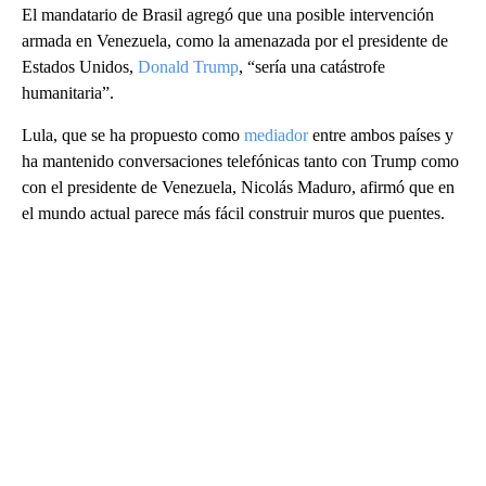
El mandatario de Brasil agregó que una posible intervención
armada en Venezuela, como la amenazada por el presidente de
Estados Unidos,
Donald Trump
, “sería una catástrofe
humanitaria”.
Lula, que se ha propuesto como
mediador
entre ambos países y
ha mantenido conversaciones telefónicas tanto con Trump como
con el presidente de Venezuela, Nicolás Maduro, afirmó que en
el mundo actual parece más fácil construir muros que puentes.
A
D
V
E
R
TI
S
E
M
E
N
T