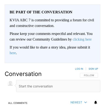
BE PART OF THE CONVERSATION
KVIA ABC 7 is committed to providing a forum for civil
and constructive conversation.
Please keep your comments respectful and relevant. You
can review our Community Guidelines by
clicking here
If you would like to share a story idea, please submit it
here
.
LOG IN
|
SIGN UP
Conversation
FOLLOW THIS CO
FOLLOW
NEWEST
ALL COMMENTS