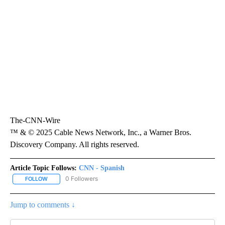
The-CNN-Wire
™ & © 2025 Cable News Network, Inc., a Warner Bros.
Discovery Company. All rights reserved.
Article Topic Follows:
CNN - Spanish
0 Followers
FOLLOW
FOLLOW "CNN - SPANISH" TO RECEIVE NOTIFICATIONS ABOUT NE
Jump to comments ↓