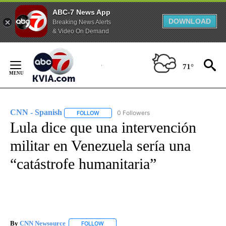
ABC-7 News App
DOWNLOAD
Breaking News Alerts
& Video On Demand
Skip
to
71°
Content
CNN - Spanish
0 Followers
FOLLOW
FOLLOW "CNN - SPANISH" TO RECEIVE NOTIFI
Lula dice que una intervención
militar en Venezuela sería una
“catástrofe humanitaria”
By
CNN Newsource
FOLLOW
FOLLOW "" TO RECEIVE NOTIFICATIONS ABOU