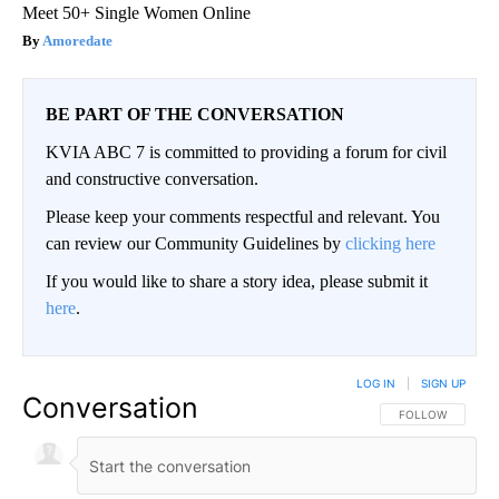
Meet 50+ Single Women Online
Amoredate
BE PART OF THE CONVERSATION
KVIA ABC 7 is committed to providing a forum for civil
and constructive conversation.
Please keep your comments respectful and relevant. You
can review our Community Guidelines by
clicking here
If you would like to share a story idea, please submit it
here
.
LOG IN
|
SIGN UP
Conversation
FOLLOW THIS CO
FOLLOW