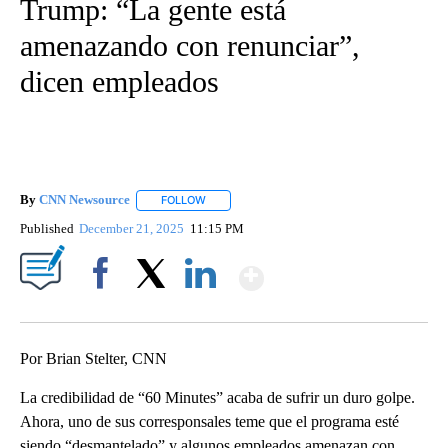
Trump: “La gente está
amenazando con renunciar”,
dicen empleados
By
CNN Newsource
FOLLOW
FOLLOW "" TO RECEIVE NOTIFICATIONS ABOU
Published
December 21, 2025
11:15 PM
Show More
Facebook
X
LinkedIn
Por Brian Stelter, CNN
La credibilidad de “60 Minutes” acaba de sufrir un duro golpe.
Ahora, uno de sus corresponsales teme que el programa esté
siendo “desmantelado” y algunos empleados amenazan con