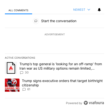
NEWEST
ALL COMMENTS
All Comments
Start the conversation
ADVERTISEMENT
ACTIVE CONVERSATIONS
The following is a list of the most commented articles in the last 7
A trending article titled "Trump’s top general is ‘looking for an 
Trump’s top general is ‘looking for an off-ramp’ from
Iran war as US military options remain limited,
sources say
30
A trending article titled "Trump signs executive orders that targe
Trump signs executive orders that target birthright
citizenship
61
Powered by