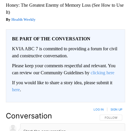
Honey: The Greatest Enemy of Memory Loss (See How to Use
It)
Health Weekly
BE PART OF THE CONVERSATION
KVIA ABC 7 is committed to providing a forum for civil
and constructive conversation.
Please keep your comments respectful and relevant. You
can review our Community Guidelines by
clicking here
If you would like to share a story idea, please submit it
here
.
LOG IN
|
SIGN UP
Conversation
FOLLOW THIS CO
FOLLOW