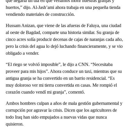
que llegaría un día en que veríamos morir nuestras granjas y
huertos,” dijo. Al-Jash’ami ahora trabaja en una pequeña tienda
vendiendo materiales de construcción.
Hussam Anizan, que viene de las afueras de Faluya, una ciudad
al oeste de Bagdad, comparte una historia similar. Su granja de
cinco acres solía producir decenas de cajas de naranjas cada año,
pero la crisis del agua lo dejó luchando financieramente, y se vio
obligado a vender.
“El riego se volvió imposible”, le dijo a CNN. “Necesitaba
proveer para mis hijos”. Ahora conduce un taxi, mientras que su
antigua granja se ha convertido en un barrio residencial. “Es
muy doloroso ver mi tierra convertida en casas. Me rompió el
corazón cuando vendí mi granja”, comentó.
Ambos hombres culpan a años de mala gestión gubernamental y
corrupción por agravar la crisis. Dicen que los agricultores de
todo Iraq han sido empujados a nuevas vidas que nunca
quisieron.