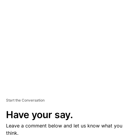
A
D
V
E
R
TI
S
E
M
E
N
T
Start the Conversation
Have your say.
Leave a comment below and let us know what you
think.