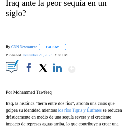
Iraq ante la peor sequía en un
siglo?
By
CNN Newsource
FOLLOW
FOLLOW "" TO RECEIVE NOTIFICATIONS ABOU
Published
December 21, 2025
3:58 PM
Show More
Facebook
X
LinkedIn
Por Mohammed Tawfeeq
Iraq, la histórica “tierra entre dos ríos”, afronta una crisis que
golpea su identidad mientras
los ríos Tigris y Éufrates
se reducen
drásticamente en medio de una sequía severa y el creciente
impacto de represas aguas arriba, lo que contribuye a crear una