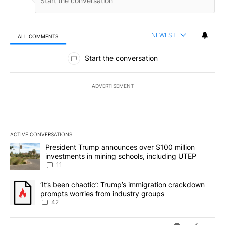
NEWEST
ALL COMMENTS
All Comments
Start the conversation
ADVERTISEMENT
ACTIVE CONVERSATIONS
The following is a list of the most commented articles in the last 7
A trending article titled "President Trump announces over $100 m
President Trump announces over $100 million
investments in mining schools, including UTEP
11
A trending article titled "‘It’s been chaotic’: Trump’s immigrati
‘It’s been chaotic’: Trump’s immigration crackdown
prompts worries from industry groups
42