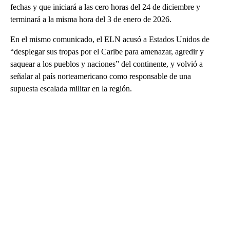
fechas y que iniciará a las cero horas del 24 de diciembre y
terminará a la misma hora del 3 de enero de 2026.
En el mismo comunicado, el ELN acusó a Estados Unidos de
“desplegar sus tropas por el Caribe para amenazar, agredir y
saquear a los pueblos y naciones” del continente, y volvió a
señalar al país norteamericano como responsable de una
supuesta escalada militar en la región.
A
D
V
E
R
TI
S
E
M
E
N
T