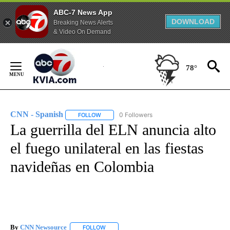
ABC-7 News App
DOWNLOAD
Breaking News Alerts
& Video On Demand
Skip
to
78°
Content
CNN - Spanish
0 Followers
FOLLOW
FOLLOW "CNN - SPANISH" TO RECEIVE NOTIFI
La guerrilla del ELN anuncia alto
el fuego unilateral en las fiestas
navideñas en Colombia
By
CNN Newsource
FOLLOW
FOLLOW "" TO RECEIVE NOTIFICATIONS ABOU