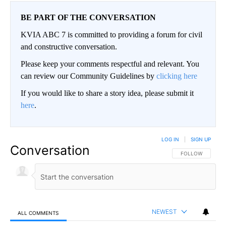
BE PART OF THE CONVERSATION
KVIA ABC 7 is committed to providing a forum for civil
and constructive conversation.
Please keep your comments respectful and relevant. You
can review our Community Guidelines by
clicking here
If you would like to share a story idea, please submit it
here
.
LOG IN
|
SIGN UP
Conversation
FOLLOW THIS CO
FOLLOW
NEWEST
ALL COMMENTS