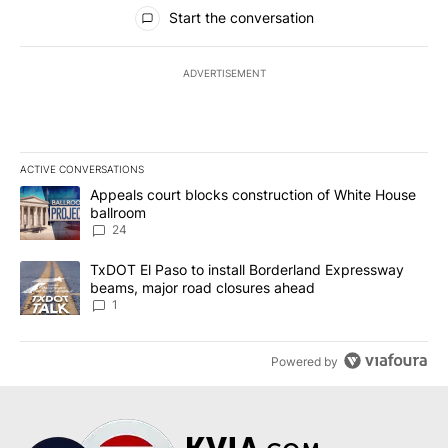
All Comments
Start the conversation
ADVERTISEMENT
ACTIVE CONVERSATIONS
The following is a list of the most commented articles in the last 7
A trending article titled "Appeals court blocks construction of W
Appeals court blocks construction of White House
ballroom
24
A trending article titled "TxDOT El Paso to install Borderland E
TxDOT El Paso to install Borderland Expressway
beams, major road closures ahead
1
Powered by