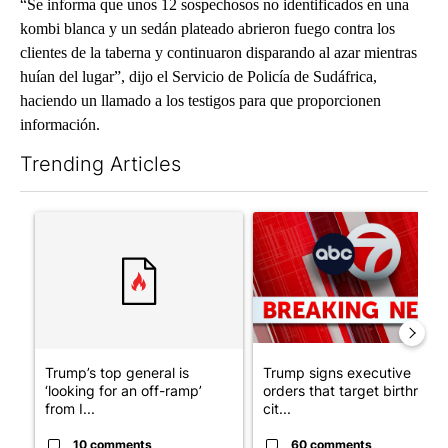
“Se informa que unos 12 sospechosos no identificados en una
kombi blanca y un sedán plateado abrieron fuego contra los
clientes de la taberna y continuaron disparando al azar mientras
huían del lugar”, dijo el Servicio de Policía de Sudáfrica,
haciendo un llamado a los testigos para que proporcionen
información.
Trending Articles
The following is a list of the most commented articles in the last 7
A trending article titled "Trump’s top general is ‘looking for a
A trending article titled "Tru
Trump’s top general is
Trump signs executive
‘looking for an off-ramp’
orders that target birthright
from I...
cit...
10 comments
60 comments