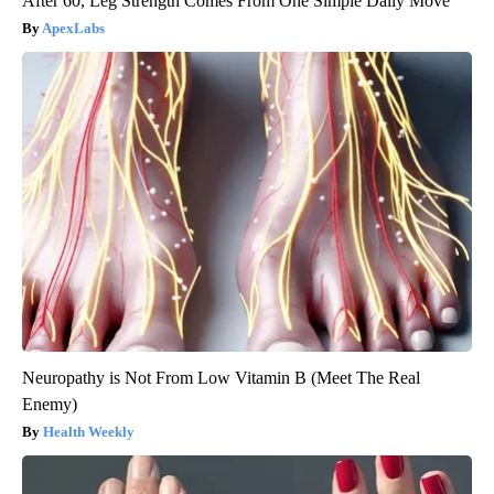
After 60, Leg Strength Comes From One Simple Daily Move
ApexLabs
Neuropathy is Not From Low Vitamin B (Meet The Real
Enemy)
Health Weekly