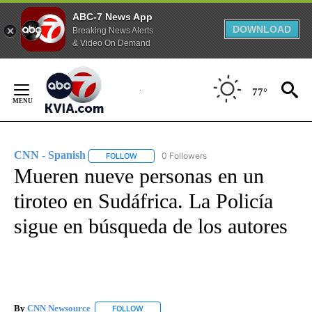
ABC-7 News App
DOWNLOAD
Breaking News Alerts
& Video On Demand
Skip
to
77°
Content
CNN - Spanish
0 Followers
FOLLOW
FOLLOW "CNN - SPANISH" TO RECEIVE NOTIFI
Mueren nueve personas en un
tiroteo en Sudáfrica. La Policía
sigue en búsqueda de los autores
By
CNN Newsource
FOLLOW
FOLLOW "" TO RECEIVE NOTIFICATIONS ABOU