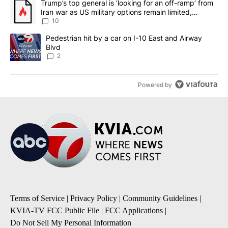
A trending article titled "Trump’s top general is ‘looking for an o
Trump’s top general is ‘looking for an off-ramp’ from
Iran war as US military options remain limited,
sources say
10
A trending article titled "Pedestrian hit by a car on I-10 East an
Pedestrian hit by a car on I-10 East and Airway
Blvd
2
Powered by
Terms of Service
|
Privacy Policy
|
Community Guidelines
|
KVIA-TV FCC Public File
|
FCC Applications
|
Do Not Sell My Personal Information