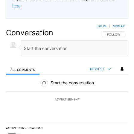
here
.
LOG IN
|
SIGN UP
Conversation
FOLLOW THIS CO
FOLLOW
NEWEST
ALL COMMENTS
All Comments
Start the conversation
ADVERTISEMENT
ACTIVE CONVERSATIONS
The following is a list of the most commented articles in the last 7