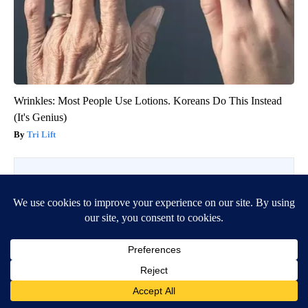
Wrinkles: Most People Use Lotions. Koreans Do This Instead
(It's Genius)
Tri Lift
BE PART OF THE CONVERSATION
KVIA ABC 7 is committed to providing a forum for civil
and constructive conversation.
Please keep your comments respectful and relevant. You
can review our Community Guidelines by
clicking here
If you would like to share a story idea, please submit it
here
.