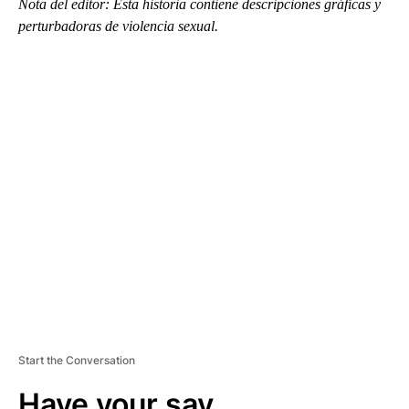
Nota del editor: Esta historia contiene descripciones gráficas y
perturbadoras de violencia sexual.
A
D
V
E
R
TI
S
E
M
E
N
T
Start the Conversation
Have your say.