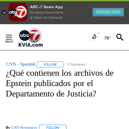
ABC-7 News App
DOWNLOAD
Breaking News Alerts
& Video On Demand
Skip
to
78°
Content
CNN - Spanish
0 Followers
FOLLOW
FOLLOW "CNN - SPANISH" TO RECEIVE NOTIFI
¿Qué contienen los archivos de
Epstein publicados por el
Departamento de Justicia?
By
CNN Newsource
FOLLOW
FOLLOW "" TO RECEIVE NOTIFICATIONS ABOU