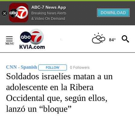
ABC-7 News App
DOWNLOAD
Breaking News Alerts
& Video On Demand
Skip
to
84°
Content
CNN - Spanish
0 Followers
FOLLOW
FOLLOW "CNN - SPANISH" TO RECEIVE NOTIFI
Soldados israelíes matan a un
adolescente en la Ribera
Occidental que, según ellos,
lanzó un “bloque”