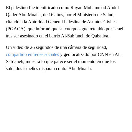
El palestino fue identificado como Rayan Muhammad Abdul
Qader Abu Mualla, de 16 años, por el Ministerio de Salud,
citando a la Autoridad General Palestina de Asuntos Civiles
(PGACA), que informó que su cuerpo sigue retenido por Israel
tras ser asesinado en el barrio Al-Sab’aneh de Qabatiya.
Un video de 26 segundos de una cámara de seguridad,
compartido en redes sociales
y geolocalizado por CNN en Al-
Sab’aneh, muestra lo que parece ser el momento en que los
soldados israelíes disparan contra Abu Mualla.
A
D
V
E
R
TI
S
E
M
E
N
T