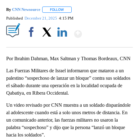
By
CNN Newsource
FOLLOW
FOLLOW "" TO RECEIVE NOTIFICATIONS ABOU
Published
December 21, 2025
4:15 PM
Show More
Facebook
X
LinkedIn
Por Ibrahim Dahman, Max Saltman y Thomas Bordeaux, CNN
Las Fuerzas Militares de Israel informaron que mataron a un
palestino “sospechoso de lanzar un bloque” contra sus soldados
el sábado durante una operación en la localidad ocupada de
Qabatiya, en Ribera Occidental.
Un video revisado por CNN muestra a un soldado disparándole
al adolescente cuando está a solo unos metros de distancia. En
un comunicado anterior, las fuerzas militares no usaron la
palabra “sospechoso” y dijo que la persona “lanzó un bloque
hacia los soldados”.