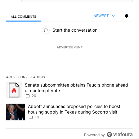
NEWEST
ALL COMMENTS
All Comments
Start the conversation
ADVERTISEMENT
ACTIVE CONVERSATIONS
The following is a list of the most commented articles in the last 7
A trending article titled "Senate subcommittee obtains Fauci’s 
Senate subcommittee obtains Fauci’s phone ahead
of contempt vote
20
A trending article titled "Abbott announces proposed policies to 
Abbott announces proposed policies to boost
housing supply in Texas during Socorro visit
14
Powered by