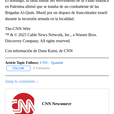
El domingo, la rama militar del Movimiento de la Yihad Islámica
en Palestina afirmó que se trataba de un combatiente de las
Brigadas Al-Quds. Murió por un disparo de francotirador israelí
durante la incursión armada en la localidad.
The-CNN-Wire
™ & © 2025 Cable News Network, Inc., a Warner Bros.
Discovery Company. All rights reserved.
Con información de Dana Karni, de CNN
Article Topic Follows:
CNN - Spanish
0 Followers
FOLLOW
FOLLOW "CNN - SPANISH" TO RECEIVE NOTIFICATIONS ABOUT NE
Jump to comments ↓
CNN Newsource