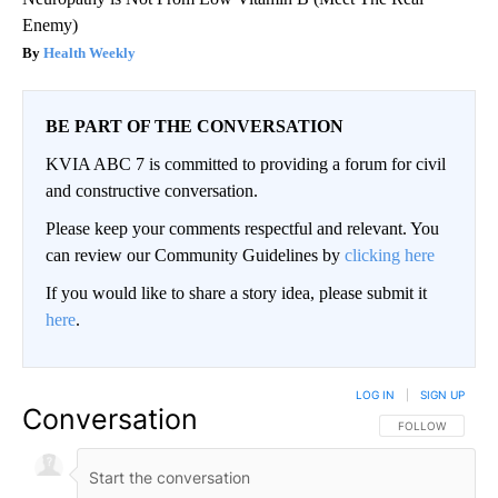
Enemy)
Health Weekly
BE PART OF THE CONVERSATION
KVIA ABC 7 is committed to providing a forum for civil
and constructive conversation.
Please keep your comments respectful and relevant. You
can review our Community Guidelines by
clicking here
If you would like to share a story idea, please submit it
here
.
LOG IN
|
SIGN UP
Conversation
FOLLOW THIS CO
FOLLOW