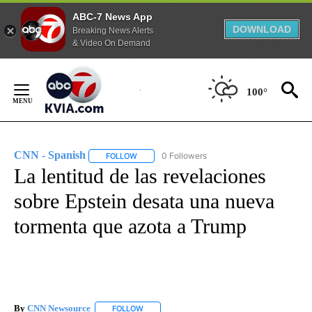
ABC-7 News App
DOWNLOAD
Breaking News Alerts
& Video On Demand
Skip
to
100°
Content
CNN - Spanish
0 Followers
FOLLOW
FOLLOW "CNN - SPANISH" TO RECEIVE NOTIFI
La lentitud de las revelaciones
sobre Epstein desata una nueva
tormenta que azota a Trump
By
CNN Newsource
FOLLOW
FOLLOW "" TO RECEIVE NOTIFICATIONS ABOU