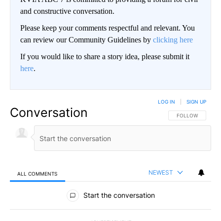
and constructive conversation.
Please keep your comments respectful and relevant. You
can review our Community Guidelines by
clicking here
If you would like to share a story idea, please submit it
here
.
LOG IN
|
SIGN UP
Conversation
FOLLOW THIS CO
FOLLOW
NEWEST
ALL COMMENTS
All Comments
Start the conversation