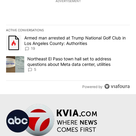
ADVERTISEMENT
ACTIVE CONVERSATIONS
The following is a list of the most commented articles in the last 7
A trending article titled "Armed man arrested at Trump National G
Armed man arrested at Trump National Golf Club in
Los Angeles County: Authorities
19
A trending article titled "Northeast El Paso town hall set to addr
Northeast El Paso town hall set to address
questions about Meta data center, utilities
5
Powered by