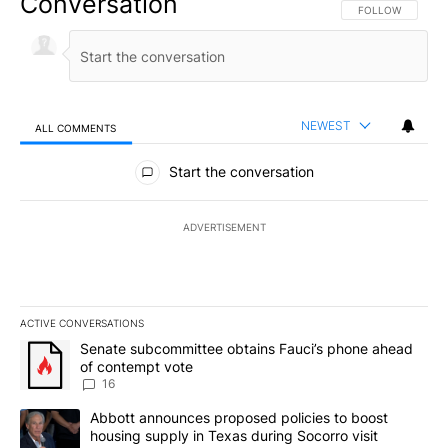
Conversation
FOLLOW THIS CO
FOLLOW
NEWEST
ALL COMMENTS
All Comments
Start the conversation
ADVERTISEMENT
ACTIVE CONVERSATIONS
The following is a list of the most commented articles in the last 7
A trending article titled "Senate subcommittee obtains Fauci’s 
Senate subcommittee obtains Fauci’s phone ahead
of contempt vote
16
A trending article titled "Abbott announces proposed policies to 
Abbott announces proposed policies to boost
housing supply in Texas during Socorro visit