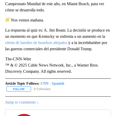
Campeonato Mundial de este año, en Miami Beach, para ver
cómo se desarrolla todo.
Nos vemos mañana.
La respuesta al quiz es: A. Jim Beam. La decisión se produce en
un momento en que Kentucky se enfrenta a un aumento en la
oferta de barriles de bourbon añejados
y a la incertidumbre por
las guerras comerciales del presidente Donald Trump.
The-CNN-Wire
™ & © 2025 Cable News Network, Inc., a Warner Bros.
Discovery Company. All rights reserved.
Article Topic Follows:
CNN - Spanish
0 Followers
FOLLOW
FOLLOW "CNN - SPANISH" TO RECEIVE NOTIFICATIONS ABOUT NE
Jump to comments ↓