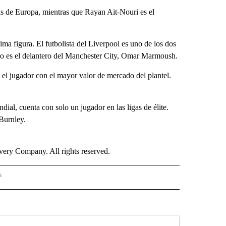
gas de Europa, mientras que Rayan Ait-Nouri es el
 figura. El futbolista del Liverpool es uno de los dos
otro es el delantero del Manchester City, Omar Marmoush.
s el jugador con el mayor valor de mercado del plantel.
ial, cuenta con solo un jugador en las ligas de élite.
 Burnley.
ry Company. All rights reserved.
s
PANISH" TO RECEIVE NOTIFICATIONS ABOUT NEW PAGES ON "CNN - SPANISH".