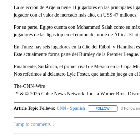
La selección de Argelia tiene 11 jugadores en las principales li
jugador con el valor de mercado más alto, en US$ 47 millones.
Por su parte, Egipto cuenta con Mohammed Salah como su máxima
jugadores de las ligas top en el equipo del norte de África. El 
En Túnez hay seis jugadores en la élite del fútbol, y Hannibal e
Este actualmente forma parte del Burnley de la Premier League.
Finalmente, Sudáfrica, el primer rival de México en la Copa Mund
Nos referimos al delantero Lyle Foster, que también juega en el
The-CNN-Wire
™ & © 2025 Cable News Network, Inc., a Warner Bros. Discove
Article Topic Follows:
CNN - Spanish
0 Follower
FOLLOW
FOLLOW "CNN - S
Jump to comments ↓