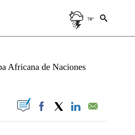
78°
TIFICATIONS ABOUT NEW PAGES ON "CNN - SPANISH".
opa Africana de Naciones
ABOUT NEW PAGES ON "".
Facebook
X
LinkedIn
Email