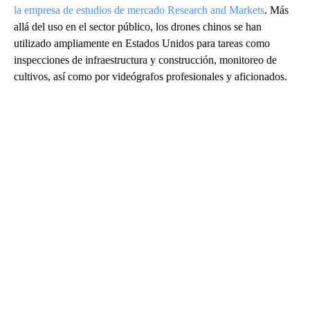
la empresa de estudios de mercado Research and Markets
. Más
allá del uso en el sector público, los drones chinos se han
utilizado ampliamente en Estados Unidos para tareas como
inspecciones de infraestructura y construcción, monitoreo de
cultivos, así como por videógrafos profesionales y aficionados.
A
D
V
E
R
TI
S
E
M
E
N
T