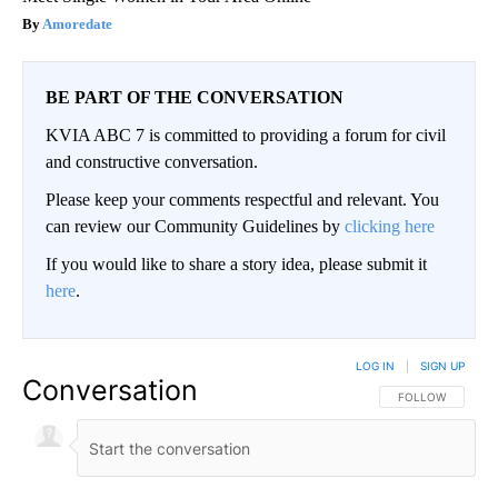
Amoredate
BE PART OF THE CONVERSATION
KVIA ABC 7 is committed to providing a forum for civil
and constructive conversation.
Please keep your comments respectful and relevant. You
can review our Community Guidelines by
clicking here
If you would like to share a story idea, please submit it
here
.
LOG IN
|
SIGN UP
Conversation
FOLLOW THIS CO
FOLLOW