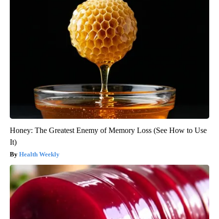
Honey: The Greatest Enemy of Memory Loss (See How to Use
It)
Health Weekly