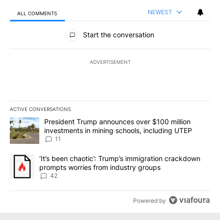
NEWEST
ALL COMMENTS
All Comments
Start the conversation
ADVERTISEMENT
ACTIVE CONVERSATIONS
The following is a list of the most commented articles in the last 7
A trending article titled "President Trump announces over $100 m
President Trump announces over $100 million
investments in mining schools, including UTEP
11
A trending article titled "‘It’s been chaotic’: Trump’s immigrati
‘It’s been chaotic’: Trump’s immigration crackdown
prompts worries from industry groups
42
Powered by