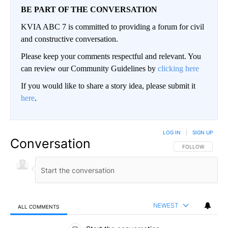
BE PART OF THE CONVERSATION
KVIA ABC 7 is committed to providing a forum for civil
and constructive conversation.
Please keep your comments respectful and relevant. You
can review our Community Guidelines by
clicking here
If you would like to share a story idea, please submit it
here
.
LOG IN
|
SIGN UP
Conversation
FOLLOW THIS CO
FOLLOW
NEWEST
ALL COMMENTS
All Comments