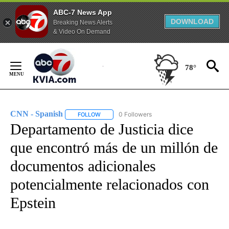
ABC-7 News App
DOWNLOAD
Breaking News Alerts
& Video On Demand
Skip
to
78°
Content
CNN - Spanish
0 Followers
FOLLOW
FOLLOW "CNN - SPANISH" TO RECEIVE NOTIFI
Departamento de Justicia dice
que encontró más de un millón de
documentos adicionales
potencialmente relacionados con
Epstein