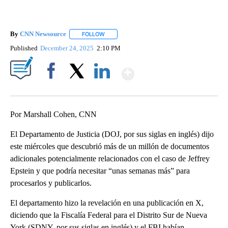
By
CNN Newsource
FOLLOW
FOLLOW "" TO RECEIVE NOTIFICATIONS ABOU
Published
December 24, 2025
2:10 PM
Show More
Facebook
X
LinkedIn
Por Marshall Cohen, CNN
El Departamento de Justicia (DOJ, por sus siglas en inglés) dijo
este miércoles que descubrió más de un millón de documentos
adicionales potencialmente relacionados con el caso de Jeffrey
Epstein y que podría necesitar “unas semanas más” para
procesarlos y publicarlos.
El departamento hizo la revelación en una publicación en X,
diciendo que la Fiscalía Federal para el Distrito Sur de Nueva
York (SDNY, por sus siglas en inglés) y el FBI habían