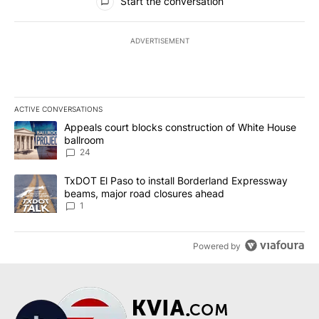
Start the conversation
ADVERTISEMENT
ACTIVE CONVERSATIONS
The following is a list of the most commented articles in the last 7
A trending article titled "Appeals court blocks construction of W
Appeals court blocks construction of White House
ballroom
24
A trending article titled "TxDOT El Paso to install Borderland E
TxDOT El Paso to install Borderland Expressway
beams, major road closures ahead
1
Powered by