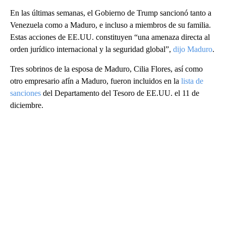
En las últimas semanas, el Gobierno de Trump sancionó tanto a
Venezuela como a Maduro, e incluso a miembros de su familia.
Estas acciones de EE.UU. constituyen “una amenaza directa al
orden jurídico internacional y la seguridad global”,
dijo Maduro
.
Tres sobrinos de la esposa de Maduro, Cilia Flores, así como
otro empresario afín a Maduro, fueron incluidos en la
lista de
sanciones
del Departamento del Tesoro de EE.UU. el 11 de
diciembre.
A
D
V
E
R
TI
S
E
M
E
N
T