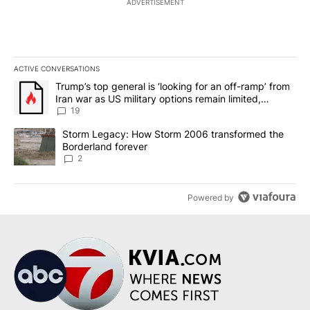
ADVERTISEMENT
ACTIVE CONVERSATIONS
The following is a list of the most commented articles in the last 7
A trending article titled "Trump’s top general is ‘looking for an o
Trump’s top general is ‘looking for an off-ramp’ from
Iran war as US military options remain limited,
sources say
19
A trending article titled "Storm Legacy: How Storm 2006 transfo
Storm Legacy: How Storm 2006 transformed the
Borderland forever
2
Powered by