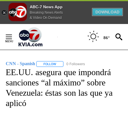
ABC-7 News App
DOWNLOAD
Breaking News Alerts
& Video On Demand
Skip
to
86°
Content
CNN - Spanish
0 Followers
FOLLOW
FOLLOW "CNN - SPANISH" TO RECEIVE NOTIFI
EE.UU. asegura que impondrá
sanciones “al máximo” sobre
Venezuela: éstas son las que ya
aplicó