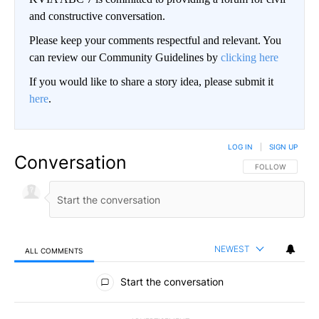
and constructive conversation.
Please keep your comments respectful and relevant. You
can review our Community Guidelines by
clicking here
If you would like to share a story idea, please submit it
here
.
LOG IN
|
SIGN UP
Conversation
FOLLOW THIS CO
FOLLOW
NEWEST
ALL COMMENTS
All Comments
Start the conversation