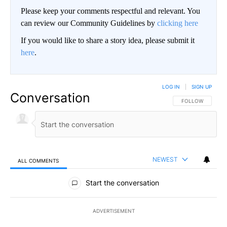
Please keep your comments respectful and relevant. You
can review our Community Guidelines by
clicking here
If you would like to share a story idea, please submit it
here
.
LOG IN
|
SIGN UP
Conversation
FOLLOW THIS CO
FOLLOW
NEWEST
ALL COMMENTS
All Comments
Start the conversation
ADVERTISEMENT