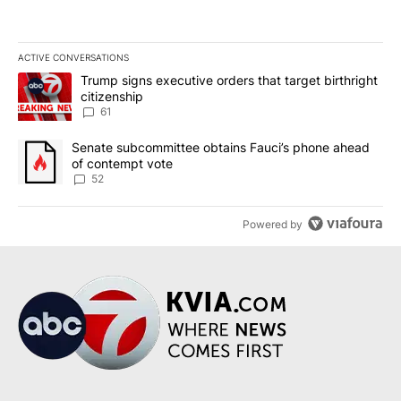
ACTIVE CONVERSATIONS
The following is a list of the most commented articles in the last 7
A trending article titled "Trump signs executive orders that targe
Trump signs executive orders that target birthright
citizenship
61
A trending article titled "Senate subcommittee obtains Fauci’s 
Senate subcommittee obtains Fauci’s phone ahead
of contempt vote
52
Powered by