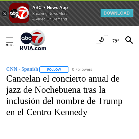
ABC-7 News App
DOWNLOAD
Breaking News Alerts
& Video On Demand
Skip
to
79°
Content
CNN - Spanish
0 Followers
FOLLOW
FOLLOW "CNN - SPANISH" TO RECEIVE NOTIFI
Cancelan el concierto anual de
jazz de Nochebuena tras la
inclusión del nombre de Trump
en el Centro Kennedy