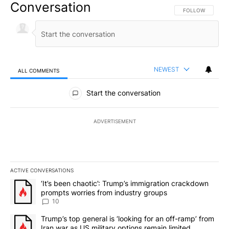
Conversation
FOLLOW THIS CO
FOLLOW
NEWEST
ALL COMMENTS
All Comments
Start the conversation
ADVERTISEMENT
ACTIVE CONVERSATIONS
The following is a list of the most commented articles in the last 7
A trending article titled "‘It’s been chaotic’: Trump’s immigrati
‘It’s been chaotic’: Trump’s immigration crackdown
prompts worries from industry groups
10
A trending article titled "Trump’s top general is ‘looking for an o
Trump’s top general is ‘looking for an off-ramp’ from
Iran war as US military options remain limited,