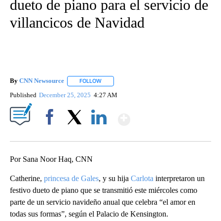
dueto de piano para el servicio de
villancicos de Navidad
By
CNN Newsource
FOLLOW
FOLLOW "" TO RECEIVE NOTIFICATIONS ABOU
Published
December 25, 2025
4:27 AM
Show More
Facebook
X
LinkedIn
Por Sana Noor Haq, CNN
Catherine,
princesa de Gales
, y su hija
Carlota
interpretaron un
festivo dueto de piano que se transmitió este miércoles como
parte de un servicio navideño anual que celebra “el amor en
todas sus formas”, según el Palacio de Kensington.