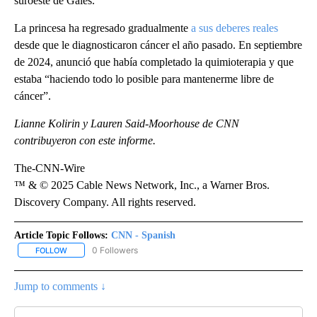
suroeste de Gales.
La princesa ha regresado gradualmente
a sus deberes reales
desde que le diagnosticaron cáncer el año pasado. En septiembre
de 2024, anunció que había completado la quimioterapia y que
estaba “haciendo todo lo posible para mantenerme libre de
cáncer”.
Lianne Kolirin y Lauren Said-Moorhouse de CNN
contribuyeron con este informe.
The-CNN-Wire
™ & © 2025 Cable News Network, Inc., a Warner Bros.
Discovery Company. All rights reserved.
Article Topic Follows:
CNN - Spanish
0 Followers
FOLLOW
FOLLOW "CNN - SPANISH" TO RECEIVE NOTIFICATIONS ABOUT NE
Jump to comments ↓