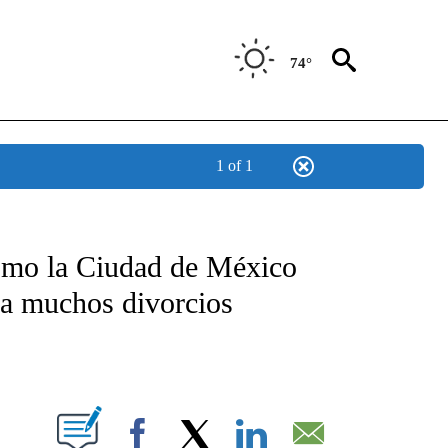
74°
1 of 1
TIFICATIONS ABOUT NEW PAGES ON "CNN - SPANISH".
ómo la Ciudad de México
ba muchos divorcios
ABOUT NEW PAGES ON "".