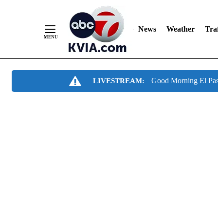
News
Weather
Traf
Skip
Good Morning El Pa
LIVESTREAM:
to
Content