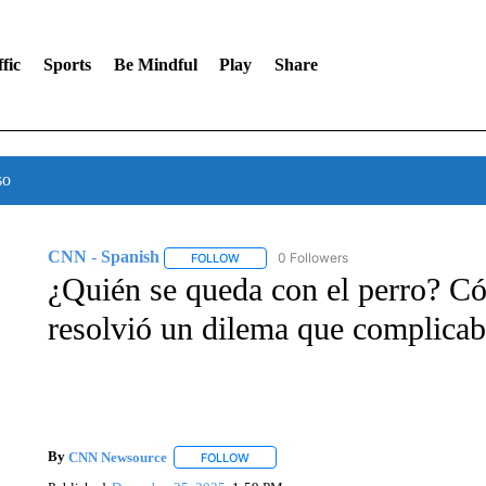
fic
Sports
Be Mindful
Play
Share
so
CNN - Spanish
0 Followers
FOLLOW
FOLLOW "CNN - SPANISH" TO RECEIVE NO
¿Quién se queda con el perro? C
resolvió un dilema que complica
By
CNN Newsource
FOLLOW
FOLLOW "" TO RECEIVE NOTIFICATIONS 