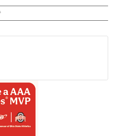
s
PANISH" TO RECEIVE NOTIFICATIONS ABOUT NEW PAGES ON "CNN - SPANISH".