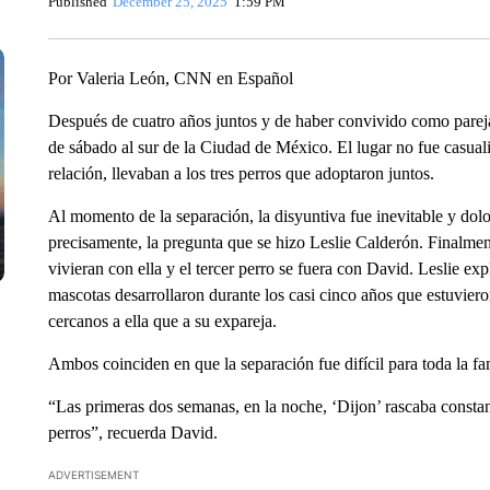
Published
December 25, 2025
1:59 PM
Por Valeria León, CNN en Español
Después de cuatro años juntos y de haber convivido como parej
de sábado al sur de la Ciudad de México. El lugar no fue casual
relación, llevaban a los tres perros que adoptaron juntos.
Al momento de la separación, la disyuntiva fue inevitable y dolo
precisamente, la pregunta que se hizo Leslie Calderón. Finalment
vivieran con ella y el tercer perro se fuera con David. Leslie exp
mascotas desarrollaron durante los casi cinco años que estuvier
cercanos a ella que a su expareja.
Ambos coinciden en que la separación fue difícil para toda la fam
“Las primeras dos semanas, en la noche, ‘Dijon’ rascaba constan
perros”, recuerda David.
ADVERTISEMENT