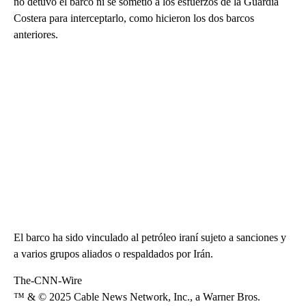
no detuvo el barco ni se sometió a los esfuerzos de la Guardia
Costera para interceptarlo, como hicieron los dos barcos
anteriores.
El barco ha sido vinculado al petróleo iraní sujeto a sanciones y
a varios grupos aliados o respaldados por Irán.
The-CNN-Wire
™ & © 2025 Cable News Network, Inc., a Warner Bros.