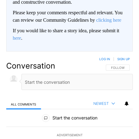
and constructive conversation.
Please keep your comments respectful and relevant. You
can review our Community Guidelines by
clicking here
If you would like to share a story idea, please submit it
here
.
LOG IN
|
SIGN UP
Conversation
FOLLOW THIS CO
FOLLOW
NEWEST
ALL COMMENTS
All Comments
Start the conversation
ADVERTISEMENT