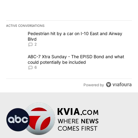
ACTIVE CONVERSATIONS
The following is a list of the most commented articles in the last 7
A trending article titled "Pedestrian hit by a car on I-10 East an
Pedestrian hit by a car on I-10 East and Airway
Blvd
2
A trending article titled "ABC-7 Xtra Sunday - The EPISD Bond a
ABC-7 Xtra Sunday - The EPISD Bond and what
could potentially be included
6
Powered by