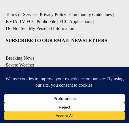
Terms of Service
|
Privacy Policy
|
Community Guidelines
|
KVIA-TV FCC Public File
|
FCC Applications
|
Do Not Sell My Personal Information
SUBSCRIBE TO OUR EMAIL NEWSLETTERS
Breaking News
Severe Weather
Daily News Updates
Daily Weather Forecast
Entertainment
Contests & Promotions
DOWNLOAD OUR APPS
Available for iOS and Android