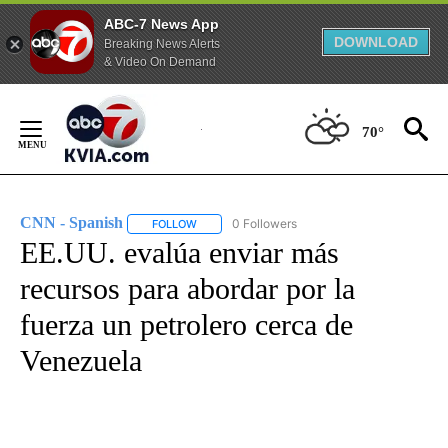
ABC-7 News App
DOWNLOAD
Breaking News Alerts
& Video On Demand
Skip
to
70°
Content
CNN - Spanish
0 Followers
FOLLOW
FOLLOW "CNN - SPANISH" TO RECEIVE NOTIFI
EE.UU. evalúa enviar más
recursos para abordar por la
fuerza un petrolero cerca de
Venezuela