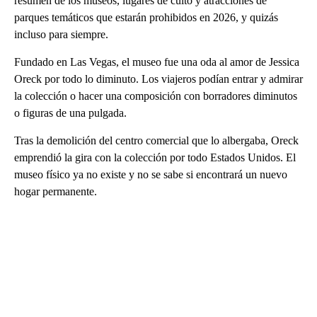
resumen de los museos, lugares de culto y atracciones de
parques temáticos que estarán prohibidos en 2026, y quizás
incluso para siempre.
Fundado en Las Vegas, el museo fue una oda al amor de Jessica
Oreck por todo lo diminuto. Los viajeros podían entrar y admirar
la colección o hacer una composición con borradores diminutos
o figuras de una pulgada.
Tras la demolición del centro comercial que lo albergaba, Oreck
emprendió la gira con la colección por todo Estados Unidos. El
museo físico ya no existe y no se sabe si encontrará un nuevo
hogar permanente.
A
D
V
E
R
TI
S
E
M
E
N