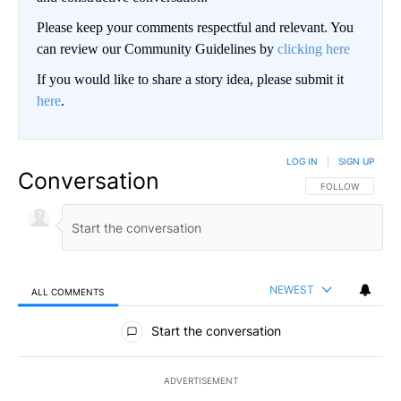
Please keep your comments respectful and relevant. You
can review our Community Guidelines by
clicking here
If you would like to share a story idea, please submit it
here
.
LOG IN
|
SIGN UP
Conversation
FOLLOW THIS CO
FOLLOW
NEWEST
ALL COMMENTS
All Comments
Start the conversation
ADVERTISEMENT