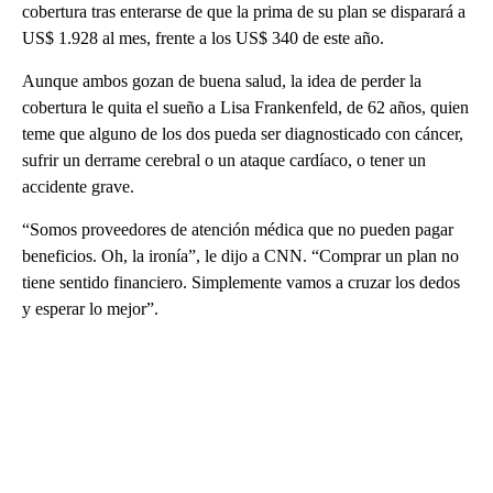
cobertura tras enterarse de que la prima de su plan se disparará a
US$ 1.928 al mes, frente a los US$ 340 de este año.
Aunque ambos gozan de buena salud, la idea de perder la
cobertura le quita el sueño a Lisa Frankenfeld, de 62 años, quien
teme que alguno de los dos pueda ser diagnosticado con cáncer,
sufrir un derrame cerebral o un ataque cardíaco, o tener un
accidente grave.
“Somos proveedores de atención médica que no pueden pagar
beneficios. Oh, la ironía”, le dijo a CNN. “Comprar un plan no
tiene sentido financiero. Simplemente vamos a cruzar los dedos
y esperar lo mejor”.
A
D
V
E
R
TI
S
E
M
E