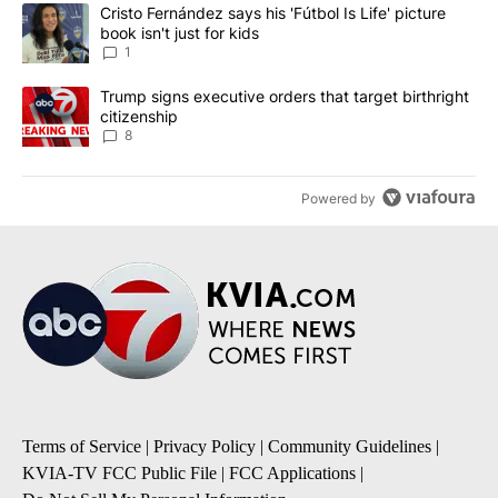
The following is a list of the most commented articles in the last 7
A trending article titled "Cristo Fernández says his 'Fútbol Is Life'
Cristo Fernández says his 'Fútbol Is Life' picture
book isn't just for kids
1
A trending article titled "Trump signs executive orders that targe
Trump signs executive orders that target birthright
citizenship
8
Powered by
Terms of Service
|
Privacy Policy
|
Community Guidelines
|
KVIA-TV FCC Public File
|
FCC Applications
|