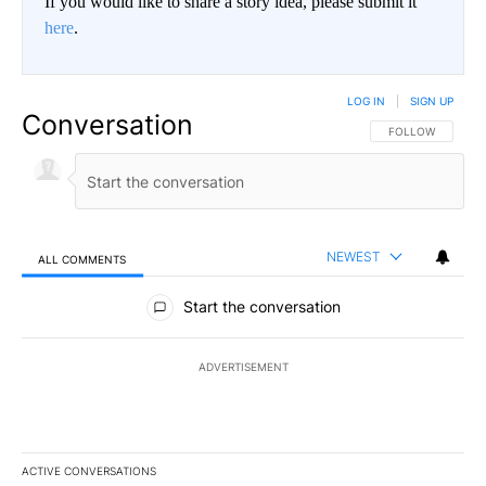
If you would like to share a story idea, please submit it
here
.
LOG IN
|
SIGN UP
Conversation
FOLLOW THIS CO
FOLLOW
NEWEST
ALL COMMENTS
All Comments
Start the conversation
ADVERTISEMENT
ACTIVE CONVERSATIONS