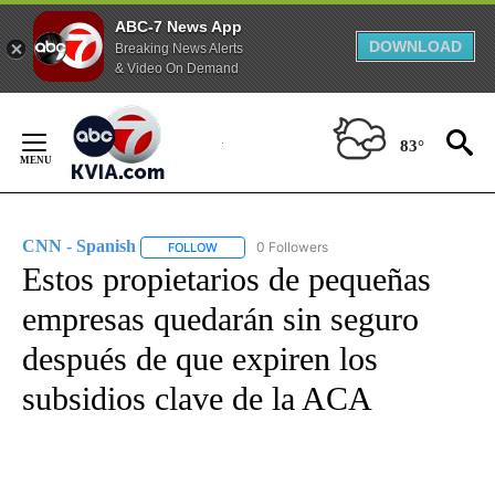
ABC-7 News App
DOWNLOAD
Breaking News Alerts
& Video On Demand
Skip
to
83°
Content
CNN - Spanish
0 Followers
FOLLOW
FOLLOW "CNN - SPANISH" TO RECEIVE NOTIFI
Estos propietarios de pequeñas
empresas quedarán sin seguro
después de que expiren los
subsidios clave de la ACA