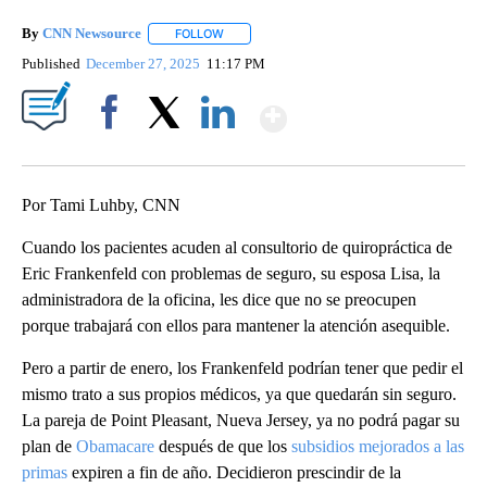
By
CNN Newsource
FOLLOW
FOLLOW "" TO RECEIVE NOTIFICATIONS ABOU
Published
December 27, 2025
11:17 PM
Show More
Facebook
X
LinkedIn
Por Tami Luhby, CNN
Cuando los pacientes acuden al consultorio de quiropráctica de
Eric Frankenfeld con problemas de seguro, su esposa Lisa, la
administradora de la oficina, les dice que no se preocupen
porque trabajará con ellos para mantener la atención asequible.
Pero a partir de enero, los Frankenfeld podrían tener que pedir el
mismo trato a sus propios médicos, ya que quedarán sin seguro.
La pareja de Point Pleasant, Nueva Jersey, ya no podrá pagar su
plan de
Obamacare
después de que los
subsidios mejorados a las
primas
expiren a fin de año. Decidieron prescindir de la