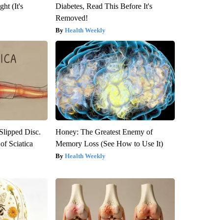
ht (It's
Diabetes, Read This Before It's
Removed!
Health Weekly
 Slipped Disc.
Honey: The Greatest Enemy of
f Sciatica
Memory Loss (See How to Use It)
Health Weekly