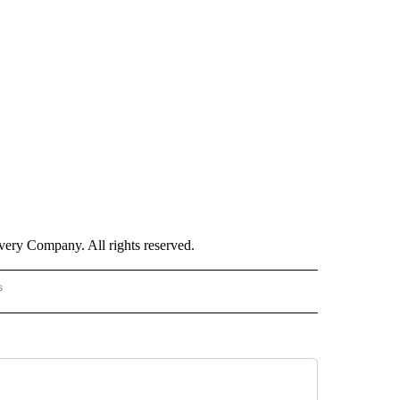
ry Company. All rights reserved.
s
PANISH" TO RECEIVE NOTIFICATIONS ABOUT NEW PAGES ON "CNN - SPANISH".