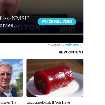
rostate? Try
Endocrinologist: If You Have