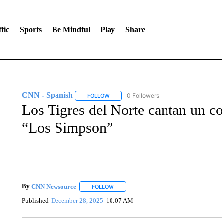
fic
Sports
Be Mindful
Play
Share
CNN - Spanish
0 Followers
FOLLOW
FOLLOW "CNN - SPANISH" TO RECEIVE NO
Los Tigres del Norte cantan un co
“Los Simpson”
By
CNN Newsource
FOLLOW
FOLLOW "" TO RECEIVE NOTIFICATIONS 
Published
December 28, 2025
10:07 AM