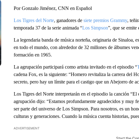
Por Gonzalo Jiménez, CNN en Español
Los Tigres del Norte
, ganadores de
siete premios Grammy
, teñi
temporada 37 de la serie animada “
Los Simpson
”, que se emite
La legendaria banda de música norteña, originaria de Sinaloa, e
en todo el mundo, con alrededor de 32 millones de álbumes vendi
formación en 1965.
La agrupación participará como artista invitado en el episodio “
cadena Fox, es la siguiente: “Homero revitaliza la carrera del H
secreto, pero hay un límite para el castigo que un Abejorro de a
Los Tigres del Norte interpretarán en el episodio la canción “
agrupación dijo: “Estamos profundamente agradecidos y muy feli
ser parte del universo de Los Simpson. Para nosotros, es un hono
culturas y generaciones. Cuando la música cuenta historias, pued
ADVERTISEMENT
Start the Co