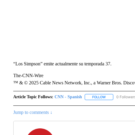
“Los Simpson” emite actualmente su temporada 37.
The-CNN-Wire
™ & © 2025 Cable News Network, Inc., a Warner Bros. Discove
Article Topic Follows:
CNN - Spanish
0 Follower
FOLLOW
FOLLOW "CNN - S
Jump to comments ↓