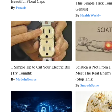
Beautiful Floral Caps
This Simple Trick Tonig
Peoasis
Genius)
Health Weekly
1 Simple Tip to Cut Your Electric Bill
Sciatica is Not From a
(Try Tonight)
Meet The Real Enemy o
(Stop This)
MadeInGenius
SmoothSpine