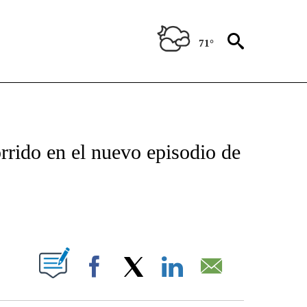
71°
TIFICATIONS ABOUT NEW PAGES ON "CNN - SPANISH".
rrido en el nuevo episodio de
ABOUT NEW PAGES ON "".
Facebook
X
LinkedIn
Email