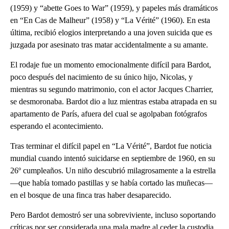
(1959) y “abette Goes to War” (1959), y papeles más dramáticos
en “En Cas de Malheur” (1958) y “La Vérité” (1960). En esta
última, recibió elogios interpretando a una joven suicida que es
juzgada por asesinato tras matar accidentalmente a su amante.
El rodaje fue un momento emocionalmente difícil para Bardot,
poco después del nacimiento de su único hijo, Nicolas, y
mientras su segundo matrimonio, con el actor Jacques Charrier,
se desmoronaba. Bardot dio a luz mientras estaba atrapada en su
apartamento de París, afuera del cual se agolpaban fotógrafos
esperando el acontecimiento.
Tras terminar el difícil papel en “La Vérité”, Bardot fue noticia
mundial cuando intentó suicidarse en septiembre de 1960, en su
26º cumpleaños. Un niño descubrió milagrosamente a la estrella
—que había tomado pastillas y se había cortado las muñecas—
en el bosque de una finca tras haber desaparecido.
Pero Bardot demostró ser una sobreviviente, incluso soportando
críticas por ser considerada una mala madre al ceder la custodia