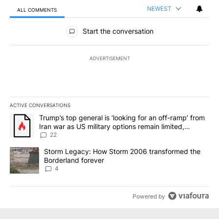
NEWEST
ALL COMMENTS
All Comments
Start the conversation
ADVERTISEMENT
ACTIVE CONVERSATIONS
The following is a list of the most commented articles in the last 7
A trending article titled "Trump’s top general is ‘looking for an o
Trump’s top general is ‘looking for an off-ramp’ from
Iran war as US military options remain limited,
sources say
22
A trending article titled "Storm Legacy: How Storm 2006 transfo
Storm Legacy: How Storm 2006 transformed the
Borderland forever
4
Powered by