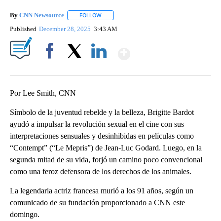
By
CNN Newsource
FOLLOW
FOLLOW "" TO RECEIVE NOTIFICATIONS ABOU
Published
December 28, 2025
3:43 AM
Show More
Facebook
X
LinkedIn
Por Lee Smith, CNN
Símbolo de la juventud rebelde y la belleza, Brigitte Bardot
ayudó a impulsar la revolución sexual en el cine con sus
interpretaciones sensuales y desinhibidas en películas como
“Contempt” (“Le Mepris”) de Jean-Luc Godard. Luego, en la
segunda mitad de su vida, forjó un camino poco convencional
como una feroz defensora de los derechos de los animales.
La legendaria actriz francesa murió a los 91 años, según un
comunicado de su fundación proporcionado a CNN este
domingo.