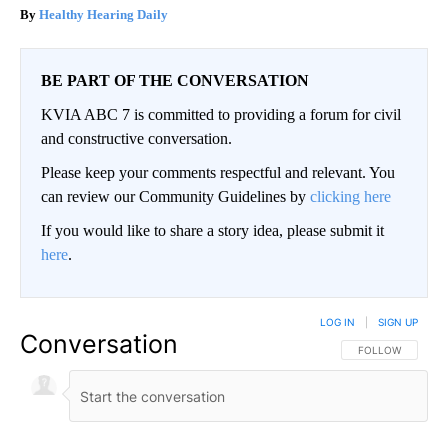
Healthy Hearing Daily
BE PART OF THE CONVERSATION
KVIA ABC 7 is committed to providing a forum for civil
and constructive conversation.
Please keep your comments respectful and relevant. You
can review our Community Guidelines by
clicking here
If you would like to share a story idea, please submit it
here
.
LOG IN
|
SIGN UP
Conversation
FOLLOW THIS CO
FOLLOW