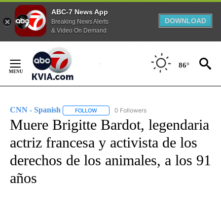
ABC-7 News App
DOWNLOAD
Breaking News Alerts
& Video On Demand
Skip
to
86°
Content
CNN - Spanish
0 Followers
FOLLOW
FOLLOW "CNN - SPANISH" TO RECEIVE NOTIFI
Muere Brigitte Bardot, legendaria
actriz francesa y activista de los
derechos de los animales, a los 91
años