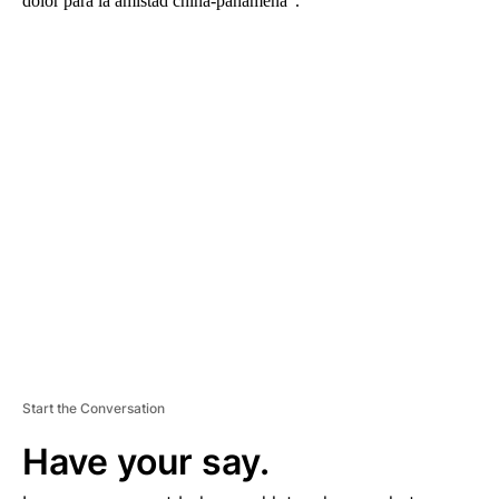
dolor para la amistad china-panameña”.
A
D
V
E
R
TI
S
E
M
E
N
T
Start the Conversation
Have your say.