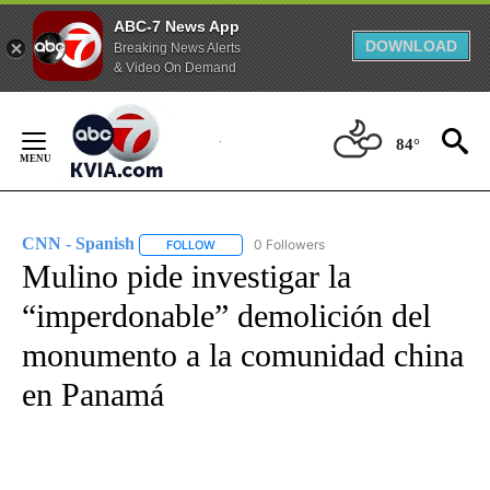
ABC-7 News App
DOWNLOAD
Breaking News Alerts
& Video On Demand
Skip
to
84°
Content
CNN - Spanish
0 Followers
FOLLOW
FOLLOW "CNN - SPANISH" TO RECEIVE NOTIFI
Mulino pide investigar la
“imperdonable” demolición del
monumento a la comunidad china
en Panamá