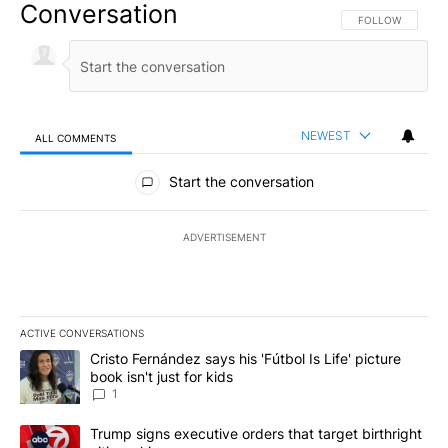
Conversation
FOLLOW THIS CO
FOLLOW
NEWEST
ALL COMMENTS
All Comments
Start the conversation
ADVERTISEMENT
ACTIVE CONVERSATIONS
The following is a list of the most commented articles in the last 7
A trending article titled "Cristo Fernández says his 'Fútbol Is Life'
Cristo Fernández says his 'Fútbol Is Life' picture
book isn't just for kids
1
A trending article titled "Trump signs executive orders that targe
Trump signs executive orders that target birthright