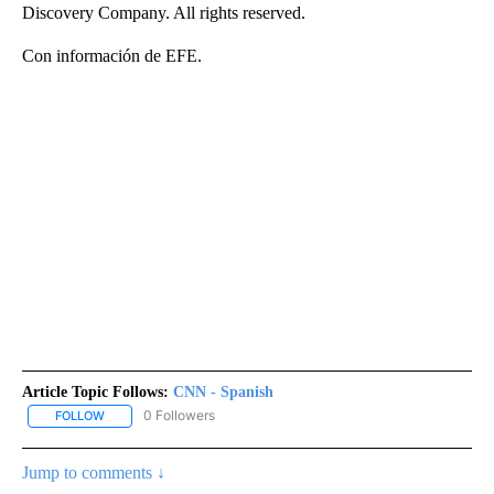
Discovery Company. All rights reserved.
Con información de EFE.
Article Topic Follows:
CNN - Spanish
0 Followers
FOLLOW
FOLLOW "CNN - SPANISH" TO RECEIVE NOTIFICATIONS ABOUT NE
Jump to comments ↓