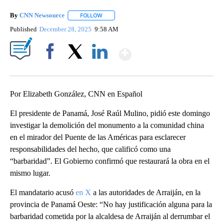
By
CNN Newsource
FOLLOW
FOLLOW "" TO RECEIVE NOTIFICATIONS ABOU
Published
December 28, 2025
9:58 AM
Show More
Facebook
X
LinkedIn
Por Elizabeth González, CNN en Español
El presidente de Panamá, José Raúl Mulino, pidió este domingo
investigar la demolición del monumento a la comunidad china
en el mirador del Puente de las Américas para esclarecer
responsabilidades del hecho, que calificó como una
“barbaridad”. El Gobierno confirmó que restaurará la obra en el
mismo lugar.
El mandatario acusó
en X
a las autoridades de Arraiján, en la
provincia de Panamá Oeste: “No hay justificación alguna para la
barbaridad cometida por la alcaldesa de Arraiján al derrumbar el