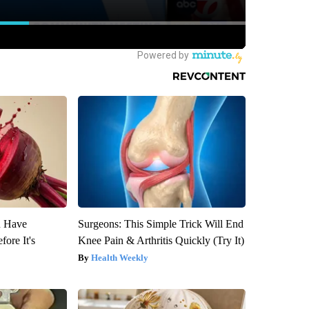
u Have
Surgeons: This Simple Trick Will End
fore It's
Knee Pain & Arthritis Quickly (Try It)
Health Weekly