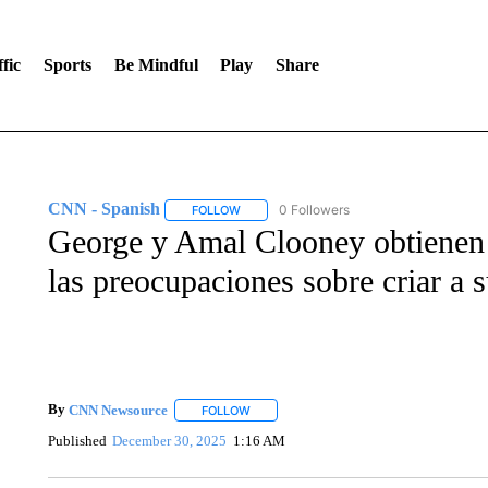
fic
Sports
Be Mindful
Play
Share
CNN - Spanish
0 Followers
FOLLOW
FOLLOW "CNN - SPANISH" TO RECEIVE NO
George y Amal Clooney obtienen l
las preocupaciones sobre criar a
By
CNN Newsource
FOLLOW
FOLLOW "" TO RECEIVE NOTIFICATIONS 
Published
December 30, 2025
1:16 AM