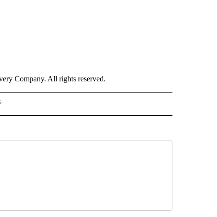
ry Company. All rights reserved.
s
PANISH" TO RECEIVE NOTIFICATIONS ABOUT NEW PAGES ON "CNN - SPANISH".