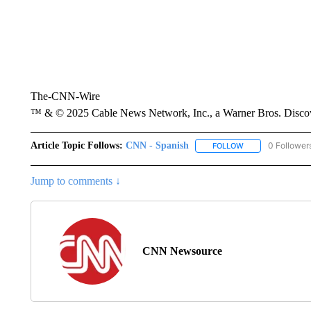
The-CNN-Wire
™ & © 2025 Cable News Network, Inc., a Warner Bros. Discove
Article Topic Follows:
CNN - Spanish
0 Follower
FOLLOW
FOLLOW "CNN - S
Jump to comments ↓
CNN Newsource