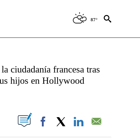
87°
TIFICATIONS ABOUT NEW PAGES ON "CNN - SPANISH".
a ciudadanía francesa tras
 sus hijos en Hollywood
ABOUT NEW PAGES ON "".
Facebook
X
LinkedIn
Email