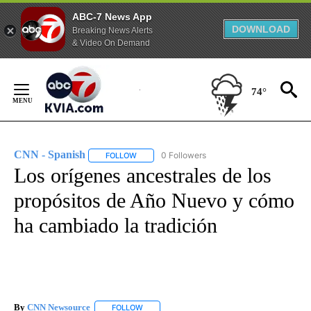
ABC-7 News App
DOWNLOAD
Breaking News Alerts
& Video On Demand
Skip
to
74°
Content
CNN - Spanish
0 Followers
FOLLOW
FOLLOW "CNN - SPANISH" TO RECEIVE NOTIFI
Los orígenes ancestrales de los
propósitos de Año Nuevo y cómo
ha cambiado la tradición
By
CNN Newsource
FOLLOW
FOLLOW "" TO RECEIVE NOTIFICATIONS ABOU