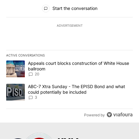
All Comments
Start the conversation
ADVERTISEMENT
ACTIVE CONVERSATIONS
The following is a list of the most commented articles in the last 7
A trending article titled "Appeals court blocks construction of W
Appeals court blocks construction of White House
ballroom
20
A trending article titled "ABC-7 Xtra Sunday - The EPISD Bond a
ABC-7 Xtra Sunday - The EPISD Bond and what
could potentially be included
3
Powered by