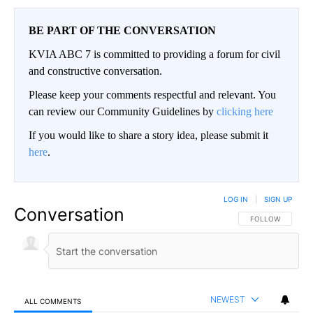
BE PART OF THE CONVERSATION
KVIA ABC 7 is committed to providing a forum for civil
and constructive conversation.
Please keep your comments respectful and relevant. You
can review our Community Guidelines by
clicking here
If you would like to share a story idea, please submit it
here
.
LOG IN
|
SIGN UP
Conversation
FOLLOW THIS CO
FOLLOW
NEWEST
ALL COMMENTS