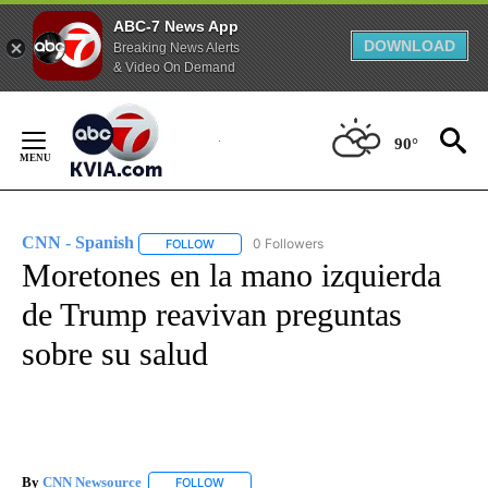
ABC-7 News App
DOWNLOAD
Breaking News Alerts
& Video On Demand
Skip
to
90°
Content
CNN - Spanish
0 Followers
FOLLOW
FOLLOW "CNN - SPANISH" TO RECEIVE NOTIFI
Moretones en la mano izquierda
de Trump reavivan preguntas
sobre su salud
By
CNN Newsource
FOLLOW
FOLLOW "" TO RECEIVE NOTIFICATIONS ABOU